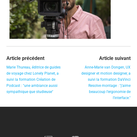
Article précédent
Article suivant
Marie Thureau, éditrice de guides
Anne-Marie van Dongen, UX
de voyage chez Lonely Planet, a
designer et motion designer, a
suivi la formation Création de
suivi la formation DaVinci
Podcast : "une ambiance aussi
Resolve montage : "j’aime
sympathique que studieuse"
beaucoup l’ergonomie de
l’interface."