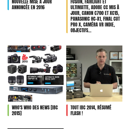
NOUVELLE MISE À JOUR
FUSION, FAIRLIGHT ET
ANNONCÉE EN 2016
ULTIMATTE, ADOBE CC MIS À
JOUR, CANON C700 ET XC15,
PANASONIC HC-X1, FINAL CUT
PRO X, CAMÉRA VR INDIE,
OBJECTIFS…
WHO'S WHO DES NEWS [IBC
TOUT IBC 2014, RÉSUMÉ
2015]
FLASH !