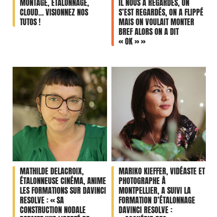
MONTAGE, ETALONNAGE,
IL NOUS A REGARDÉS, ON
CLOUD… VISIONNEZ NOS
S’EST REGARDÉS, ON A FLIPPÉ
TUTOS !
MAIS ON VOULAIT MONTER
BREF ALORS ON A DIT
« OK » »
MATHILDE DELACROIX,
MARIKO KIEFFER, VIDÉASTE ET
ÉTALONNEUSE CINÉMA, ANIME
PHOTOGRAPHE À
LES FORMATIONS SUR DAVINCI
MONTPELLIER, A SUIVI LA
RESOLVE : « SA
FORMATION D’ÉTALONNAGE
CONSTRUCTION NODALE
DAVINCI RESOLVE :