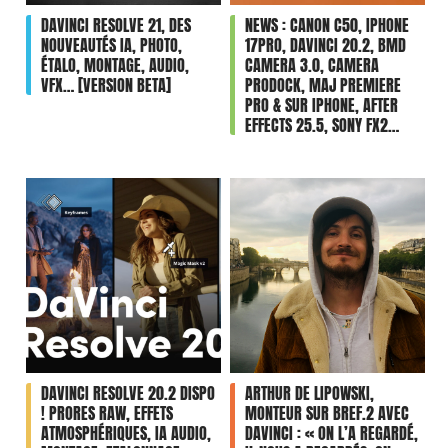
DAVINCI RESOLVE 21, DES
NEWS : CANON C50, IPHONE
NOUVEAUTÉS IA, PHOTO,
17PRO, DAVINCI 20.2, BMD
ÉTALO, MONTAGE, AUDIO,
CAMERA 3.0, CAMERA
VFX… [VERSION BETA]
PRODOCK, MAJ PREMIERE
PRO & SUR IPHONE, AFTER
EFFECTS 25.5, SONY FX2…
DAVINCI RESOLVE 20.2 DISPO
ARTHUR DE LIPOWSKI,
! PRORES RAW, EFFETS
MONTEUR SUR BREF.2 AVEC
ATMOSPHÉRIQUES, IA AUDIO,
DAVINCI : « ON L’A REGARDÉ,