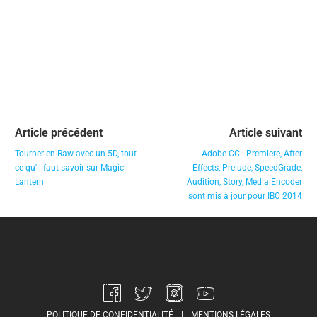
Article précédent
Article suivant
Tourner en Raw avec un 5D, tout
Adobe CC : Premiere, After
ce qu'il faut savoir sur Magic
Effects, Prelude, SpeedGrade,
Lantern
Audition, Story, Media Encoder
sont mis à jour pour IBC 2014
POLITIQUE DE CONFIDENTIALITÉ
|
MENTIONS LÉGALES