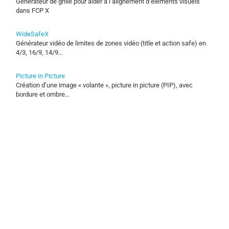
Générateur de grille pour aider à l’alignement d’éléments visuels
dans FCP X
WideSafeX
Générateur vidéo de limites de zones vidéo (title et action safe) en
4/3, 16/9, 14/9…
Picture in Picture
Création d’une image « volante », picture in picture (PIP), avec
bordure et ombre…