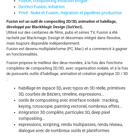
Fusion, compositing initiation longue
DaVinci Fusion, initiation
Privé : Nuke et Fusion, migration et pipelines production
Fusion est un outil de compositing 2D/3D, animation et habillage,
développé par BlackMagic Design (DaVinci).
Utilisé sur des centaines de films, pubs et séries TV, Fusion a été
racheté par Blackmagic Design et désormais intégré dans Resolve,
mais toujours disponible indépendamment.
Fusion est devenu multiplateforme (PC, Mac) et a commencé à gagner
en fonctionnalités.
Fusion propose le meilleur des deux mondes, à la fois des fonctions
complètes de compositing 2D/3D, avec organisation nodale, et à la fois
de puissants outils d’habillage, animation et création graphique 2D / 3D
:
habillage en espace 3D, avec typos en 3D réelle, primitives
3D, courbes de Béziers, timeline, expressions…
outils de compositing avec interface nodale : tracking,
keying, rotoscopie, painting vectoriel, nombreux effets…
intégration 3D complète, particules 3D, deep pixel
compositing…
expressions, scripting, rendu multipasses, rendu réseau,
dialogue avec de nombreux outils et plateformes