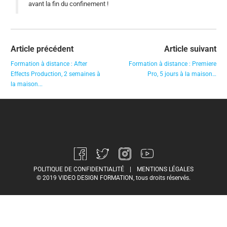
avant la fin du confinement !
Article précédent
Article suivant
Formation à distance : After
Formation à distance : Premiere
Effects Production, 2 semaines à
Pro, 5 jours à la maison…
la maison...
POLITIQUE DE CONFIDENTIALITÉ
|
MENTIONS LÉGALES
© 2019 VIDEO DESIGN FORMATION, tous droits réservés.