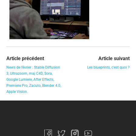
Article précédent
Article suivant
News de février : Stable Diffusion
Les blueprints, c'est quoi ?
3, Ultrazoom, maj C4D, Sora,
Google Lumiere, After Effects,
Premiere Pro, Zacuto, Blender 4.0,
Apple Vision.