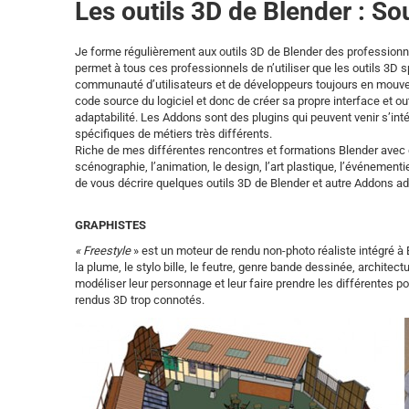
Les outils 3D de Blender : So
Je forme régulièrement aux outils 3D de Blender des professionne
permet à tous ces professionnels de n’utiliser que les outils 3D s
communauté d’utilisateurs et de développeurs toujours en mouveme
code source du logiciel et donc de créer sa propre interface et
adaptabilité. Les Addons sont des plugins qui peuvent venir s’in
spécifiques de métiers très différents.
Riche de mes différentes rencontres et formations Blender avec de
scénographie, l’animation, le design, l’art plastique, l’événementiel
de vous décrire quelques outils 3D de Blender et autre Addons a
GRAPHISTES
« Freestyle
» est un moteur de rendu non-photo réaliste intégré à 
la plume, le stylo bille, le feutre, genre bande dessinée, archit
modéliser leur personnage et leur faire prendre les différentes p
rendus 3D trop connotés.