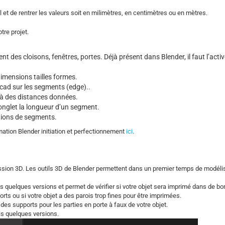
l et de rentrer les valeurs soit en milimètres, en centimètres ou en mètres.
re projet.
 des cloisons, fenêtres, portes. Déjà présent dans Blender, il faut l’acti
imensions tailles formes.
ocad sur les segments (edge)..
à des distances données.
nglet la longueur d’un segment.
tions de segments.
ation Blender initiation et perfectionnement
ici
.
sion 3D. Les outils 3D de Blender permettent dans un premier temps de modéli
 quelques versions et permet de vérifier si votre objet sera imprimé dans de b
rts ou si votre objet a des parois trop fines pour être imprimées.
des supports pour les parties en porte à faux de votre objet.
is quelques versions.