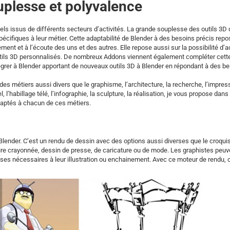
uplesse et polyvalence
ls issus de différents secteurs d’activités. La grande souplesse des outils 3D
pécifiques à leur métier. Cette adaptabilité de Blender à des besoins précis rep
nt et à l’écoute des uns et des autres. Elle repose aussi sur la possibilité d’
 outils 3D personnalisés. De nombreux Addons viennent également compléter cett
tégrer à Blender apportant de nouveaux outils 3D à Blender en répondant à des b
s métiers aussi divers que le graphisme, l’architecture, la recherche, l’impress
, l’habillage télé, l’infographie, la sculpture, la réalisation, je vous propose dans 
daptés à chacun de ces métiers.
Blender. C’est un rendu de dessin avec des options aussi diverses que le croquis
ecture crayonnée, dessin de presse, de caricature ou de mode. Les graphistes peuv
oses nécessaires à leur illustration ou enchainement. Avec ce moteur de rendu, 