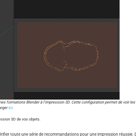
 mes formations Blender à l’impression 3D. Cette configuration permet de voir les
arger
ici
.
ession 3D de vos objets.
vérifier toute une série de recommandations pour une impression réussie. 