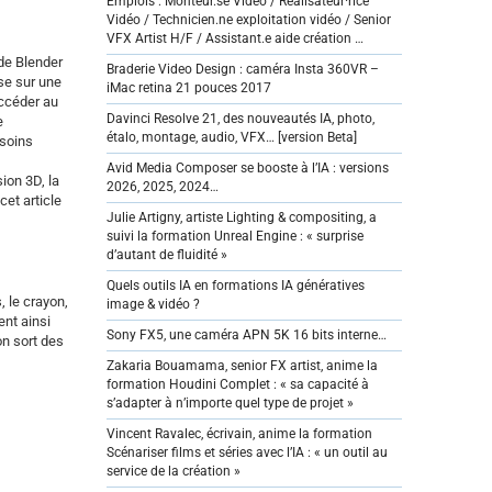
Emplois : Monteur.se Vidéo / Réalisateur·rice
Vidéo / Technicien.ne exploitation vidéo / Senior
VFX Artist H/F / Assistant.e aide création …
 de Blender
Braderie Video Design : caméra Insta 360VR –
ose sur une
iMac retina 21 pouces 2017
accéder au
Davinci Resolve 21, des nouveautés IA, photo,
e
étalo, montage, audio, VFX… [version Beta]
esoins
Avid Media Composer se booste à l’IA : versions
ion 3D, la
2026, 2025, 2024…
cet article
Julie Artigny, artiste Lighting & compositing, a
suivi la formation Unreal Engine : « surprise
d’autant de fluidité »
Quels outils IA en formations IA génératives
, le crayon,
image & vidéo ?
ent ainsi
Sony FX5, une caméra APN 5K 16 bits interne…
on sort des
Zakaria Bouamama, senior FX artist, anime la
formation Houdini Complet : « sa capacité à
s’adapter à n’importe quel type de projet »
Vincent Ravalec, écrivain, anime la formation
Scénariser films et séries avec l’IA : « un outil au
service de la création »