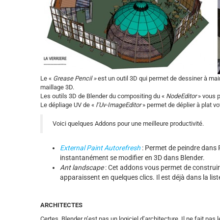
Le «
Grease Pencil »
est un outil 3D qui permet de dessiner à mai
maillage 3D.
Les outils 3D de Blender du compositing du «
NodeEditor
» vous p
Le dépliage UV de «
l’Uv-ImageEditor
» permet de déplier à plat vo
Voici quelques Addons pour une meilleure productivité.
External Paint Autorefresh
: Permet de peindre dans P
instantanément se modifier en 3D dans Blender.
Ant landscape
: Cet addons vous permet de construir
apparaissent en quelques clics. Il est déjà dans la lis
ARCHITECTES
Certes, Blender n’est pas un logiciel d’architecture. Il ne fait pa