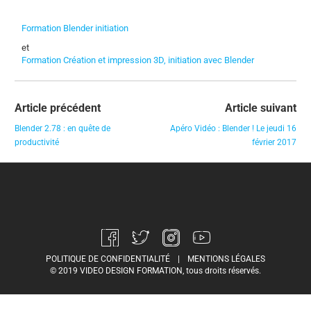
Formation Blender initiation
et
Formation Création et impression 3D, initiation avec Blender
Article précédent
Article suivant
Blender 2.78 : en quête de
Apéro Vidéo : Blender ! Le jeudi 16
productivité
février 2017
POLITIQUE DE CONFIDENTIALITÉ
|
MENTIONS LÉGALES
© 2019 VIDEO DESIGN FORMATION, tous droits réservés.