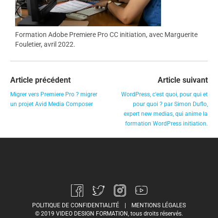
Formation Adobe Premiere Pro CC initiation, avec Marguerite
Fouletier, avril 2022.
Article précédent
Article suivant
Migrer vers Premiere Pro ? migrer
WordPress, c'est quoi, pour qui et
un projet Avid Media Composer
pour quoi ? par Simon Duflo,
expert new medias, qui anime la
formation WordPress initiation.
POLITIQUE DE CONFIDENTIALITÉ
|
MENTIONS LÉGALES
© 2019 VIDEO DESIGN FORMATION, tous droits réservés.