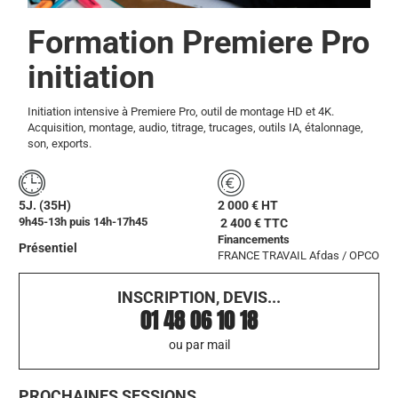
Formation Premiere Pro
initiation
Initiation intensive à Premiere Pro, outil de montage HD et 4K.
Acquisition, montage, audio, titrage, trucages, outils IA, étalonnage,
son, exports.
5J. (35H)
2 000 € HT
9h45-13h puis 14h-17h45
2 400 € TTC
Financements
Présentiel
FRANCE TRAVAIL
Afdas / OPCO
INSCRIPTION, DEVIS...
01 48 06 10 18
ou par mail
PROCHAINES SESSIONS