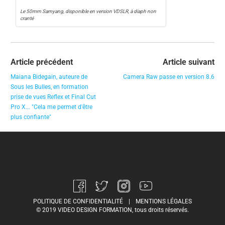
Le 50mm Samyang, disponible en version VDSLR, à diaph non
cranté
Article précédent
Article suivant
Maiana Bidegain, auteure de
Camera Raw passe en version 8.6
Sous les Bulles, en formation
prise de vues Reflex et Final Cut
Pro X... "Cela me permet d'être
plus confiante"
POLITIQUE DE CONFIDENTIALITÉ
|
MENTIONS LÉGALES
© 2019 VIDEO DESIGN FORMATION, tous droits réservés.