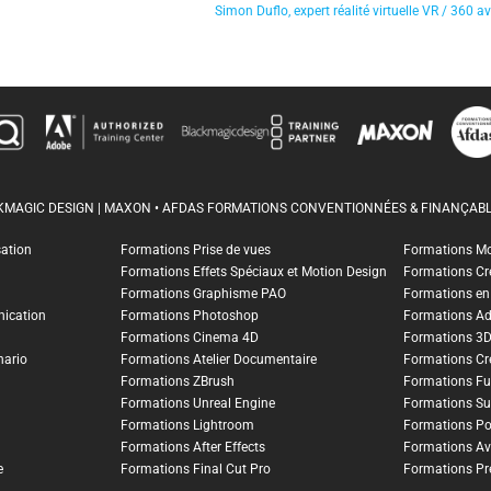
Simon Duflo, expert réalité virtuelle VR / 360
CKMAGIC DESIGN | MAXON • AFDAS FORMATIONS CONVENTIONNÉES & FINANÇABL
sation
Formations Prise de vues
Formations M
Formations Effets Spéciaux et Motion Design
Formations Cr
Formations Graphisme PAO
Formations en I
ication
Formations Photoshop
Formations A
Formations Cinema 4D
Formations 3
nario
Formations Atelier Documentaire
Formations Cr
Formations ZBrush
Formations Fu
Formations Unreal Engine
Formations Su
Formations Lightroom
Formations Po
Formations After Effects
Formations Av
e
Formations Final Cut Pro
Formations Pr