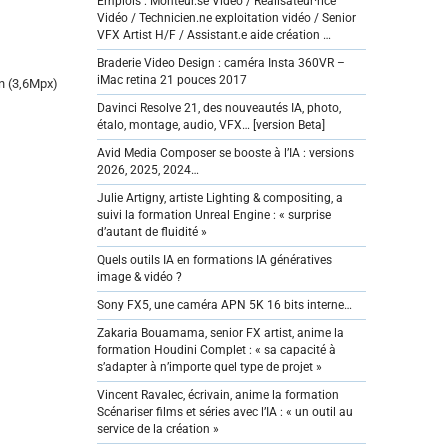
Emplois : Monteur.se Vidéo / Réalisateur·rice
Vidéo / Technicien.ne exploitation vidéo / Senior
VFX Artist H/F / Assistant.e aide création …
Braderie Video Design : caméra Insta 360VR –
iMac retina 21 pouces 2017
on (3,6Mpx)
Davinci Resolve 21, des nouveautés IA, photo,
étalo, montage, audio, VFX… [version Beta]
Avid Media Composer se booste à l’IA : versions
2026, 2025, 2024…
Julie Artigny, artiste Lighting & compositing, a
suivi la formation Unreal Engine : « surprise
d’autant de fluidité »
Quels outils IA en formations IA génératives
image & vidéo ?
Sony FX5, une caméra APN 5K 16 bits interne…
Zakaria Bouamama, senior FX artist, anime la
formation Houdini Complet : « sa capacité à
s’adapter à n’importe quel type de projet »
Vincent Ravalec, écrivain, anime la formation
Scénariser films et séries avec l’IA : « un outil au
service de la création »