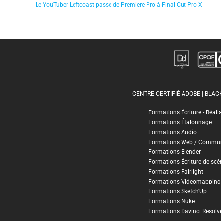
Le YouTuber Leftcoast passe de Premiere Pro à Final Cut Pro X
CENTRE CERTIFIÉ ADOBE | BLA
Formations Écriture - Réali
Formations Étalonnage
Formations Audio
Formations Web / Commun
Formations Blender
Formations Écriture de scé
Formations Fairlight
Formations Videomapping
Formations Sketch'Up
Formations Nuke
Formations Davinci Resolv