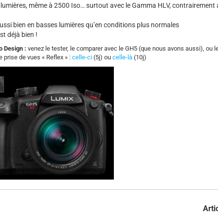
es lumières, même à 2500 Iso… surtout avec le Gamma HLV, contrairement 
ussi bien en basses lumières qu’en conditions plus normales
st déjà bien !
o Design :
venez le tester, le comparer avec le GH5 (que nous avons aussi), ou 
prise de vues « Reflex » :
celle-ci
(5j) ou
celle-là
(10j)
Arti