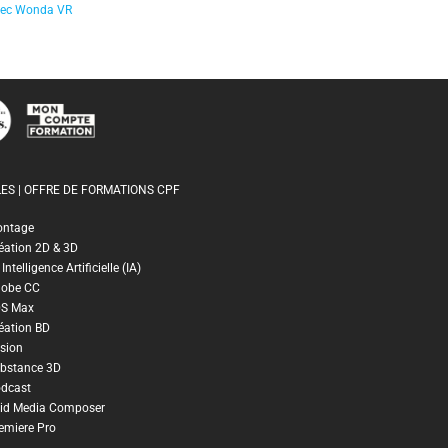
 avec Wonda VR
ES | OFFRE DE FORMATIONS CPF
ontage
éation 2D & 3D
ntelligence Artificielle (IA)
dobe CC
DS Max
éation BD
sion
bstance 3D
dcast
id Media Composer
emiere Pro