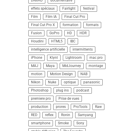
DNxHD
documentaire
effets spéciaux
Fairlight
festival
Film
Film IA
Final Cut Pro
Final Cut Pro X
formation
formats
Fusion
GoPro
HD
HDR
Houdini
HTML5
IBC
intelligence artificielle
intermittents
iPhone
Klynt
Lightroom
mac pro
MAJ
Maya
MidJourney
montage
motion
Motion Design
NAB
Nikon
Nuke
optique
panasonic
Photoshop
plug ins
podcast
premiere pro
Prise de vues
production
prores
ProTools
Raw
RED
reflex
Ronin
Samyang
smartphone
Smoke
Sony