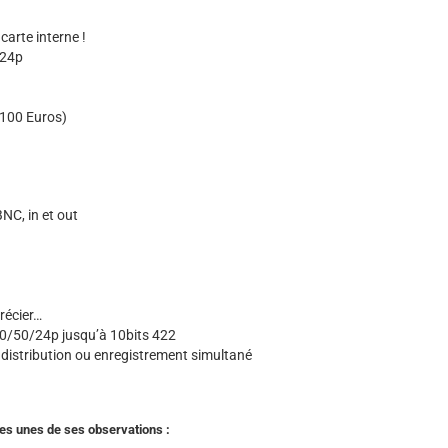
carte interne !
/24p
n 100 Euros)
NC, in et out
précier…
0/50/24p jusqu’à 10bits 422
 distribution ou enregistrement simultané
ues unes de ses observations :