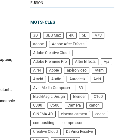
FUSION
MOTS-CLÉS
3D
3DS Max
4K
5D
A7S
adobe
Adobe After Effects
Adobe Creative Cloud
apteur,
Adobe Premiere Pro
After Effects
Aja
APN
Apple
apéro video
Atem
Atreid
Audio
Autodesk
Avid
Avid Media Composer
BD
autant…
BlackMagic Design
Blender
C100
Panasonic
C300
C500
Caméra
canon
CINEMA 4D
cinema camera
codec
compositing
compressor
Creative Cloud
DaVinci Resolve