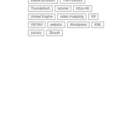
stable diffusion
The Foundry
Thunderbolt
tutoriel
Ultra HD
Unreal Engine
video mapping
VR
VR/360
webdoc
Wordpress
XML
zacuto
Zbrush