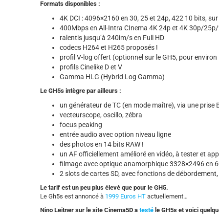
Formats disponibles :
4K DCI : 4096×2160 en 30, 25 et 24p, 422 10 bits, sur 
400Mbps en All-Intra CInema 4K 24p et 4K 30p/25p
ralentis jusqu’à 240im/s en Full HD
codecs H264 et H265 proposés !
profil V-log offert (optionnel sur le GH5, pour enviro
profils Cinelike D et V
Gamma HLG (Hybrid Log Gamma)
Le GH5s intègre par ailleurs :
un générateur de TC (en mode maître), via une prise B
vecteurscope, oscillo, zébra
focus peaking
entrée audio avec option niveau ligne
des photos en 14 bits RAW !
un AF officiellement amélioré en vidéo, à tester et ap
filmage avec optique anamorphique 3328×2496 en 6
2 slots de cartes SD, avec fonctions de débordement,
Le tarif est un peu plus élevé que pour le GH5.
Le Gh5s est annoncé à
1999 Euros HT
actuellement…
Nino Leitner sur le site Cinema5D a
testé
le GH5s et voici quelq