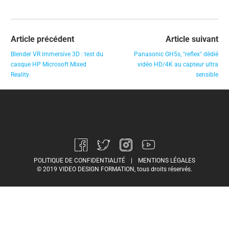
Article précédent
Article suivant
Blender VR immersive 3D : test du
Panasonic GH5s, "reflex" dédié
casque HP Microsoft Mixed
vidéo HD/4K au capteur ultra
Reality
sensible
POLITIQUE DE CONFIDENTIALITÉ
|
MENTIONS LÉGALES
© 2019 VIDEO DESIGN FORMATION, tous droits réservés.