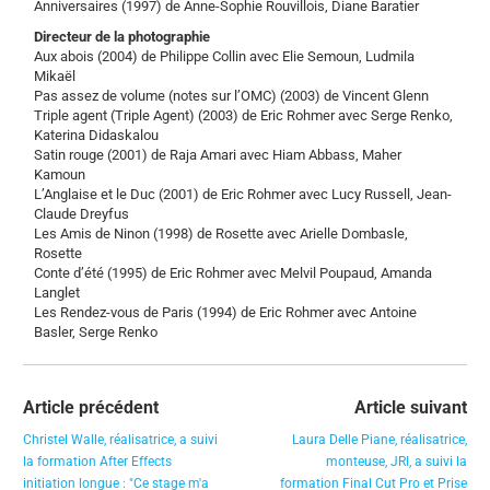
Anniversaires (1997) de Anne-Sophie Rouvillois, Diane Baratier
Directeur de la photographie
Aux abois (2004) de Philippe Collin avec Elie Semoun, Ludmila
Mikaël
Pas assez de volume (notes sur l’OMC) (2003) de Vincent Glenn
Triple agent (Triple Agent) (2003) de Eric Rohmer avec Serge Renko,
Katerina Didaskalou
Satin rouge (2001) de Raja Amari avec Hiam Abbass, Maher
Kamoun
L’Anglaise et le Duc (2001) de Eric Rohmer avec Lucy Russell, Jean-
Claude Dreyfus
Les Amis de Ninon (1998) de Rosette avec Arielle Dombasle,
Rosette
Conte d’été (1995) de Eric Rohmer avec Melvil Poupaud, Amanda
Langlet
Les Rendez-vous de Paris (1994) de Eric Rohmer avec Antoine
Basler, Serge Renko
Article précédent
Article suivant
Christel Walle, réalisatrice, a suivi
Laura Delle Piane, réalisatrice,
la formation After Effects
monteuse, JRI, a suivi la
initiation longue : "Ce stage m'a
formation Final Cut Pro et Prise