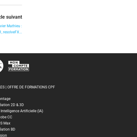
cle suivant
vier Mathieu :
, resolveFX...
ES | OFFRE DE FORMATIONS CPF
ontage
éation 2D & 3D
ntelligence Artificielle (IA)
dobe CC
DS Max
éation BD
sion