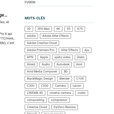
FUSION
age…
MOTS-CLÉS
les, et
3D
3DS Max
4K
5D
A7S
Pro X qui
adobe
Adobe After Effects
 TTC/mois,
le), c’est
Adobe Creative Cloud
Adobe Premiere Pro
After Effects
Aja
APN
Apple
apéro video
Atem
Atreid
Audio
Autodesk
Avid
Avid Media Composer
BD
BlackMagic Design
Blender
C100
C300
C500
Caméra
canon
CINEMA 4D
cinema camera
codec
compositing
compressor
Creative Cloud
DaVinci Resolve