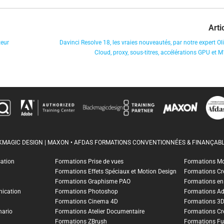
Arti
teur
Davinci Resolve 18, les vraies nouveautés, par notre expert Oli
Cloud, proxy, sous-titres, accélérations GPU et M1
CKMAGIC DESIGN | MAXON • AFDAS FORMATIONS CONVENTIONNÉES & FINANÇABL
sation
Formations Prise de vues
Formations M
Formations Effets Spéciaux et Motion Design
Formations Cr
Formations Graphisme PAO
Formations en I
ication
Formations Photoshop
Formations A
Formations Cinema 4D
Formations 3
nario
Formations Atelier Documentaire
Formations Cr
Formations ZBrush
Formations Fu