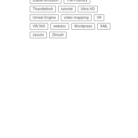
stable diffusion
The Foundry
Thunderbolt
tutoriel
Ultra HD
Unreal Engine
video mapping
VR
VR/360
webdoc
Wordpress
XML
zacuto
Zbrush