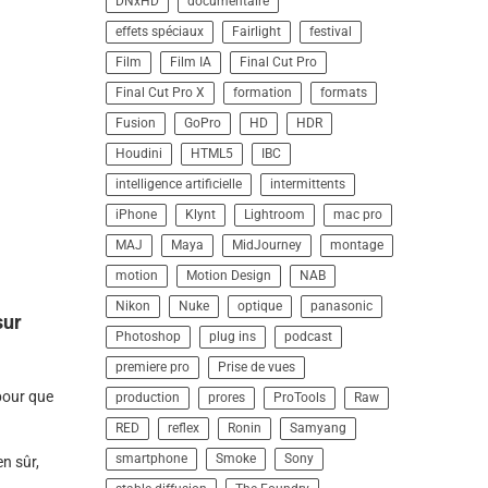
DNxHD
documentaire
effets spéciaux
Fairlight
festival
Film
Film IA
Final Cut Pro
Final Cut Pro X
formation
formats
Fusion
GoPro
HD
HDR
Houdini
HTML5
IBC
intelligence artificielle
intermittents
iPhone
Klynt
Lightroom
mac pro
MAJ
Maya
MidJourney
montage
motion
Motion Design
NAB
Nikon
Nuke
optique
panasonic
sur
Photoshop
plug ins
podcast
premiere pro
Prise de vues
pour que
production
prores
ProTools
Raw
RED
reflex
Ronin
Samyang
smartphone
Smoke
Sony
en sûr,