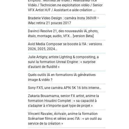
Emplois : Monteur.se Vidéo / Réalisateur·rice
Vidéo / Technicien.ne exploitation vidéo / Senior
VFX Artist H/F / Assistant.e aide création …
Braderie Video Design : caméra Insta 360VR –
iMac retina 21 pouces 2017
Davinci Resolve 21, des nouveautés IA, photo,
étalo, montage, audio, VFX… [version Beta]
Avid Media Composer se booste à l’IA : versions
2026, 2025, 2024…
Julie Artigny, artiste Lighting & compositing, a
suivi la formation Unreal Engine : « surprise
d’autant de fluidité »
Quels outils IA en formations IA génératives
image & vidéo ?
Sony FX5, une caméra APN 5K 16 bits interne…
Zakaria Bouamama, senior FX artist, anime la
formation Houdini Complet : « sa capacité à
s’adapter à n’importe quel type de projet »
Vincent Ravalec, écrivain, anime la formation
Scénariser films et séries avec l’IA : « un outil au
service de la création »