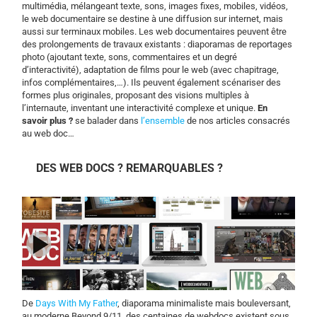
multimédia, mélangeant texte, sons, images fixes, mobiles, vidéos,
le web documentaire se destine à une diffusion sur internet, mais
aussi sur terminaux mobiles. Les web documentaires peuvent être
des prolongements de travaux existants : diaporamas de reportages
photo (ajoutant texte, sons, commentaires et un degré
d’interactivité), adaptation de films pour le web (avec chapitrage,
infos complémentaires,…). Ils peuvent également scénariser des
formes plus originales, proposant des visions multiples à
l’internaute, inventant une interactivité complexe et unique.
En
savoir plus ?
se balader dans
l’ensemble
de nos articles consacrés
au web doc…
DES WEB DOCS ? REMARQUABLES ?
De
Days With My Father
, diaporama minimaliste mais bouleversant,
au moderne Beyond 9/11, des centaines de webdocs existent sous