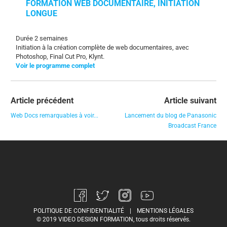
FORMATION WEB DOCUMENTAIRE, INITIATION
LONGUE
Durée 2 semaines
Initiation à la création complète de web documentaires, avec
Photoshop, Final Cut Pro, Klynt.
Voir le programme complet
Article précédent
Article suivant
Web Docs remarquables à voir...
Lancement du blog de Panasonic
Broadcast France
POLITIQUE DE CONFIDENTIALITÉ
|
MENTIONS LÉGALES
© 2019 VIDEO DESIGN FORMATION, tous droits réservés.