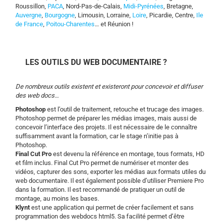
Roussillon,
PACA
, Nord-Pas-de-Calais,
Midi-Pyrénées
, Bretagne,
Auvergne
,
Bourgogne
, Limousin, Lorraine,
Loire
, Picardie, Centre,
Ile
de France
,
Poitou-Charentes
… et Réunion !
LES OUTILS DU WEB DOCUMENTAIRE ?
De nombreux outils existent et existeront pour concevoir et diffuser
des web docs…
Photoshop
est l’outil de traitement, retouche et trucage des images.
Photoshop permet de préparer les médias images, mais aussi de
concevoir l’interface des projets. Il est nécessaire de le connaître
suffisamment avant la formation, car le stage n’initie pas à
Photoshop.
Final Cut Pro
est devenu la référence en montage, tous formats, HD
et film inclus. Final Cut Pro permet de numériser et monter des
vidéos, capturer des sons, exporter les médias aux formats utiles du
web documentaire. Il est également possible d’utiliser Premiere Pro
dans la formation. Il est recommandé de pratiquer un outil de
montage, au moins les bases.
Klynt
est une application qui permet de créer facilement et sans
programmation des webdocs html5. Sa facilité permet d’être