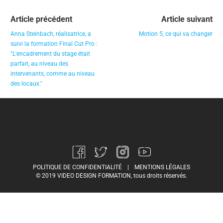
Article précédent
Article suivant
Anna Steinbach, réalisatrice, a
Motion 5, ce qui va changer
suivi la formation Final Cut Pro :
"L'encadrement du stage était
parfait, au niveau des
intervenants, comme au niveau
des locaux."
POLITIQUE DE CONFIDENTIALITÉ
|
MENTIONS LÉGALES
© 2019 VIDEO DESIGN FORMATION, tous droits réservés.