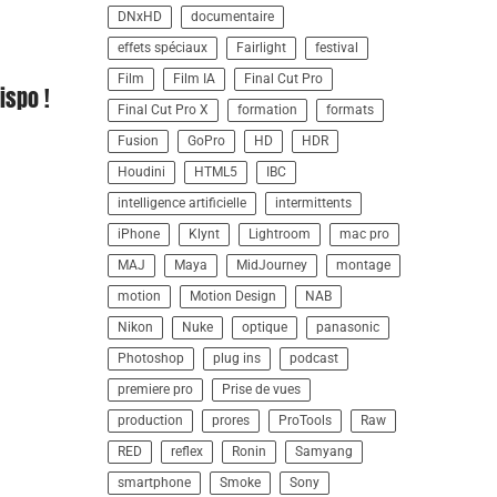
DNxHD
documentaire
effets spéciaux
Fairlight
festival
Film
Film IA
Final Cut Pro
ispo !
Final Cut Pro X
formation
formats
Fusion
GoPro
HD
HDR
Houdini
HTML5
IBC
intelligence artificielle
intermittents
iPhone
Klynt
Lightroom
mac pro
MAJ
Maya
MidJourney
montage
motion
Motion Design
NAB
Nikon
Nuke
optique
panasonic
Photoshop
plug ins
podcast
premiere pro
Prise de vues
production
prores
ProTools
Raw
RED
reflex
Ronin
Samyang
smartphone
Smoke
Sony