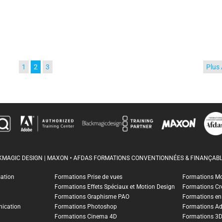
1
2
3
Plus
CKMAGIC DESIGN | MAXON • AFDAS FORMATIONS CONVENTIONNÉES & FINANÇABL
sation
Formations Prise de vues
Formations M
Formations Effets Spéciaux et Motion Design
Formations Cr
Formations Graphisme PAO
Formations en I
ication
Formations Photoshop
Formations A
Formations Cinema 4D
Formations 3