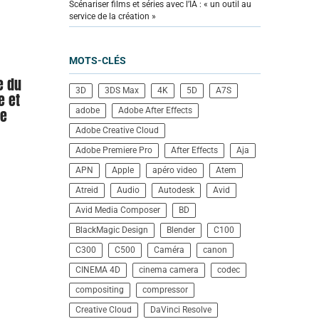
Scénariser films et séries avec l’IA : « un outil au
service de la création »
MOTS-CLÉS
e du
3D
3DS Max
4K
5D
A7S
e et
me
adobe
Adobe After Effects
Adobe Creative Cloud
Adobe Premiere Pro
After Effects
Aja
APN
Apple
apéro video
Atem
Atreid
Audio
Autodesk
Avid
Avid Media Composer
BD
BlackMagic Design
Blender
C100
C300
C500
Caméra
canon
CINEMA 4D
cinema camera
codec
compositing
compressor
Creative Cloud
DaVinci Resolve