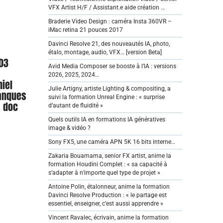
VFX Artist H/F / Assistant.e aide création …
Braderie Video Design : caméra Insta 360VR –
iMac retina 21 pouces 2017
Davinci Resolve 21, des nouveautés IA, photo,
étalo, montage, audio, VFX… [version Beta]
/03
Avid Media Composer se booste à l’IA : versions
2026, 2025, 2024…
iel
Julie Artigny, artiste Lighting & compositing, a
lanques
suivi la formation Unreal Engine : « surprise
 doc
d’autant de fluidité »
Quels outils IA en formations IA génératives
image & vidéo ?
Sony FX5, une caméra APN 5K 16 bits interne…
Zakaria Bouamama, senior FX artist, anime la
formation Houdini Complet : « sa capacité à
s’adapter à n’importe quel type de projet »
Antoine Polin, étalonneur, anime la formation
Davinci Resolve Production : « le partage est
essentiel, enseigner, c’est aussi apprendre »
Vincent Ravalec, écrivain, anime la formation