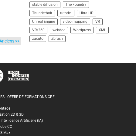
stable diffusion
The Foundry
Thunderbolt
tutoriel
Ultra HD
Unreal Engine
video mapping
VR
VR/360
webdoc
Wordpress
XML
zacuto
Zbrush
 Anciens >>
ES | OFFRE DE FORMATIONS CPF
ontage
éation 2D & 3D
ntelligence Artificielle (IA)
dobe CC
DS Max