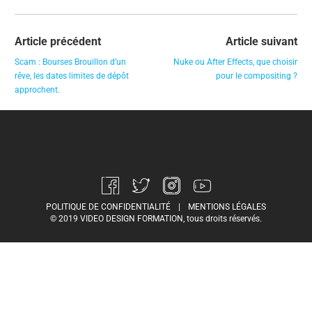
Article précédent
Article suivant
Scam : Bourses Brouillon d’un
Nuke ou After Effects, que choisir
rêve, les dates limites de dépôt
pour le compositing ?
approchent.
POLITIQUE DE CONFIDENTIALITÉ
|
MENTIONS LÉGALES
© 2019 VIDEO DESIGN FORMATION, tous droits réservés.