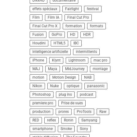
DNxHD
documentaire
effets spéciaux
Fairlight
festival
Film
Film IA
Final Cut Pro
Final Cut Pro X
formation
formats
Fusion
GoPro
HD
HDR
Houdini
HTML5
IBC
intelligence artificielle
intermittents
iPhone
Klynt
Lightroom
mac pro
MAJ
Maya
MidJourney
montage
motion
Motion Design
NAB
Nikon
Nuke
optique
panasonic
Photoshop
plug ins
podcast
premiere pro
Prise de vues
production
prores
ProTools
Raw
RED
reflex
Ronin
Samyang
smartphone
Smoke
Sony