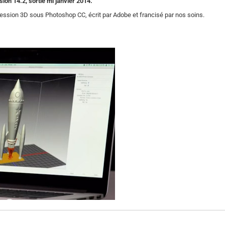
ion 14.2, sortie mi janvier 2014.
pression 3D sous Photoshop CC, écrit par Adobe et francisé par nos soins.