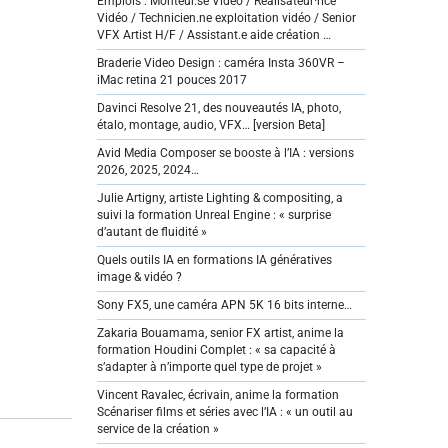
Emplois : Monteur.se Vidéo / Réalisateur·rice
Vidéo / Technicien.ne exploitation vidéo / Senior
VFX Artist H/F / Assistant.e aide création …
Braderie Video Design : caméra Insta 360VR –
iMac retina 21 pouces 2017
Davinci Resolve 21, des nouveautés IA, photo,
étalo, montage, audio, VFX… [version Beta]
Avid Media Composer se booste à l’IA : versions
2026, 2025, 2024…
Julie Artigny, artiste Lighting & compositing, a
suivi la formation Unreal Engine : « surprise
d’autant de fluidité »
Quels outils IA en formations IA génératives
image & vidéo ?
Sony FX5, une caméra APN 5K 16 bits interne…
Zakaria Bouamama, senior FX artist, anime la
formation Houdini Complet : « sa capacité à
s’adapter à n’importe quel type de projet »
Vincent Ravalec, écrivain, anime la formation
Scénariser films et séries avec l’IA : « un outil au
service de la création »