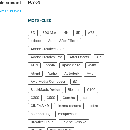
cle suivant
FUSION
ukman, bravo !
MOTS-CLÉS
3D
3DS Max
4K
5D
A7S
adobe
Adobe After Effects
Adobe Creative Cloud
Adobe Premiere Pro
After Effects
Aja
APN
Apple
apéro video
Atem
Atreid
Audio
Autodesk
Avid
Avid Media Composer
BD
BlackMagic Design
Blender
C100
C300
C500
Caméra
canon
CINEMA 4D
cinema camera
codec
compositing
compressor
Creative Cloud
DaVinci Resolve