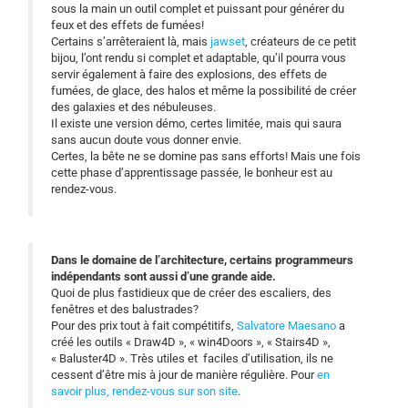
sous la main un outil complet et puissant pour générer du
feux et des effets de fumées!
Certains s’arrêteraient là, mais
jawset
, créateurs de ce petit
bijou, l’ont rendu si complet et adaptable, qu’il pourra vous
servir également à faire des explosions, des effets de
fumées, de glace, des halos et même la possibilité de créer
des galaxies et des nébuleuses.
Il existe une version démo, certes limitée, mais qui saura
sans aucun doute vous donner envie.
Certes, la bête ne se domine pas sans efforts! Mais une fois
cette phase d’apprentissage passée, le bonheur est au
rendez-vous.
Dans le domaine de l’architecture, certains programmeurs
indépendants sont aussi d’une grande aide.
Quoi de plus fastidieux que de créer des escaliers, des
fenêtres et des balustrades?
Pour des prix tout à fait compétitifs,
Salvatore Maesano
a
créé les outils « Draw4D », « win4Doors », « Stairs4D »,
« Baluster4D ». Très utiles et faciles d’utilisation, ils ne
cessent d’être mis à jour de manière régulière. Pour
en
savoir plus, rendez-vous sur son site
.