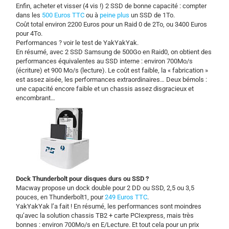
Enfin, acheter et visser (4 vis !) 2 SSD de bonne capacité : compter
dans les
500 Euros TTC
ou à
peine plus
un SSD de 1To.
Coût total environ 2200 Euros pour un Raid 0 de 2To, ou 3400 Euros
pour 4To.
Performances ? voir le test de YakYakYak.
En résumé, avec 2 SSD Samsung de 500Go en Raid0, on obtient des
performances équivalentes au SSD interne : environ 700Mo/s
(écriture) et 900 Mo/s (lecture). Le coût est faible, la « fabrication »
est assez aisée, les performances extraordinaires… Deux bémols :
une capacité encore faible et un chassis assez disgracieux et
encombrant…
Dock Thunderbolt pour disques durs ou SSD ?
Macway propose un dock double pour 2 DD ou SSD, 2,5 ou 3,5
pouces, en Thunderbolt1, pour
249 Euros TTC
.
YakYakYak l’a fait ! En résumé, les performances sont moindres
qu’avec la solution chassis TB2 + carte PCIexpress, mais très
bonnes : environ 700Mo/s en E/Lecture. Et tout cela pour un prix