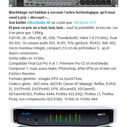
BlackMagic est habitué à secouer l’arbre technologique, qu’il nous
vend à prix « discount »…
Son boîtier
UltraStudio 4K
ne coute que
745 Euros HT
!
Et pour ce prix on a tout, tout, tout…
sauf la portabilité, et encore, car
il ne pèse que 1,85Kg :
Full HD, 2K, Ultra HD, 4K, S3D, Thunderbolt2, Hdmi 1.4 (10 bits), Dual
3G-SDI, 16 canaux audio SDI, XLRS, YUV, genlock, RS422, 444, 422,
micro moniteur intégré, compact (13 cm de profondeur !)., up et
down conversions..
Sortie vidéo en 10 bits.
Compatible Final Cut Pro X et 7, Premiere Pro CC et Avid Media
Composer 7, mais aussi Nuke, Photoshop, After Effecys et bien sûr
DaVinci Resolve.
Formats générés : images DPX ou QuickTime.
Codecs gérés : AVC-intra- AVCHD, Canon XF Mepeg2, Reflex, DVPal
(!), DVCPro50, DVCProHD, DPX, XDcamEX, XDCamHD,
XDCamHD422, ProRes 4444, ProRes 422 (HQ), ProRes LT, ProRes
Proxy, non compressés 422 8 bits, 10 bits et 10 bits 444.