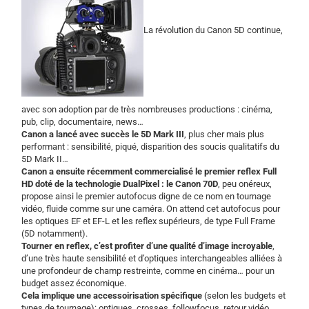
La révolution du Canon 5D continue,
avec son adoption par de très nombreuses productions : cinéma,
pub, clip, documentaire, news…
Canon a lancé avec succès le 5D Mark III
, plus cher mais plus
performant : sensibilité, piqué, disparition des soucis qualitatifs du
5D Mark II…
Canon a ensuite récemment commercialisé le premier reflex Full
HD doté de la technologie DualPixel : le Canon 70D
, peu onéreux,
propose ainsi le premier autofocus digne de ce nom en tournage
vidéo, fluide comme sur une caméra. On attend cet autofocus pour
les optiques EF et EF-L et les reflex supérieurs, de type Full Frame
(5D notamment).
Tourner en reflex, c’est profiter d’une qualité d’image incroyable
,
d’une très haute sensibilité et d’optiques interchangeables alliées à
une profondeur de champ restreinte, comme en cinéma… pour un
budget assez économique.
Cela implique une accessoirisation spécifique
(selon les budgets et
types de tournage): optiques, crosses, followfocus, retour vidéo,