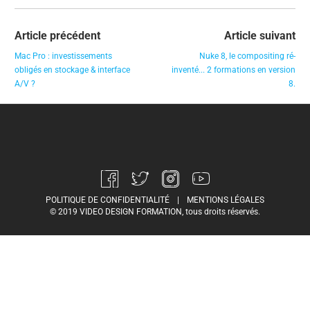
Article précédent
Article suivant
Mac Pro : investissements
Nuke 8, le compositing ré-
obligés en stockage & interface
inventé... 2 formations en version
A/V ?
8.
POLITIQUE DE CONFIDENTIALITÉ
|
MENTIONS LÉGALES
© 2019 VIDEO DESIGN FORMATION, tous droits réservés.