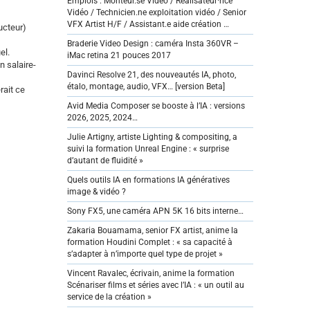
Emplois : Monteur.se Vidéo / Réalisateur·rice
Vidéo / Technicien.ne exploitation vidéo / Senior
VFX Artist H/F / Assistant.e aide création …
ucteur)
Braderie Video Design : caméra Insta 360VR –
el.
iMac retina 21 pouces 2017
n salaire-
Davinci Resolve 21, des nouveautés IA, photo,
étalo, montage, audio, VFX… [version Beta]
rait ce
Avid Media Composer se booste à l’IA : versions
2026, 2025, 2024…
Julie Artigny, artiste Lighting & compositing, a
suivi la formation Unreal Engine : « surprise
d’autant de fluidité »
Quels outils IA en formations IA génératives
image & vidéo ?
Sony FX5, une caméra APN 5K 16 bits interne…
Zakaria Bouamama, senior FX artist, anime la
formation Houdini Complet : « sa capacité à
s’adapter à n’importe quel type de projet »
Vincent Ravalec, écrivain, anime la formation
Scénariser films et séries avec l’IA : « un outil au
service de la création »