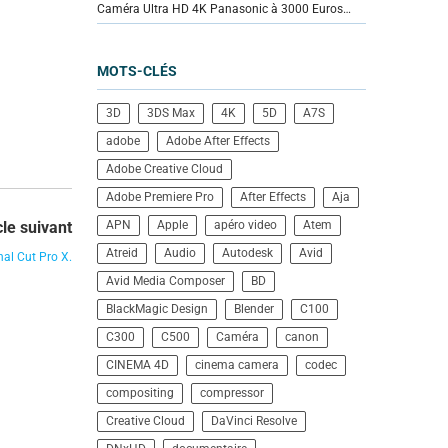
Caméra Ultra HD 4K Panasonic à 3000 Euros…
MOTS-CLÉS
3D
3DS Max
4K
5D
A7S
adobe
Adobe After Effects
Adobe Creative Cloud
Adobe Premiere Pro
After Effects
Aja
cle suivant
APN
Apple
apéro video
Atem
Atreid
Audio
Autodesk
Avid
nal Cut Pro X.
Avid Media Composer
BD
BlackMagic Design
Blender
C100
C300
C500
Caméra
canon
CINEMA 4D
cinema camera
codec
compositing
compressor
Creative Cloud
DaVinci Resolve