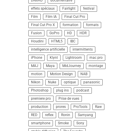
DNxHD
documentaire
effets spéciaux
Fairlight
festival
Film
Film IA
Final Cut Pro
Final Cut Pro X
formation
formats
Fusion
GoPro
HD
HDR
Houdini
HTML5
IBC
intelligence artificielle
intermittents
iPhone
Klynt
Lightroom
mac pro
MAJ
Maya
MidJourney
montage
motion
Motion Design
NAB
Nikon
Nuke
optique
panasonic
Photoshop
plug ins
podcast
premiere pro
Prise de vues
production
prores
ProTools
Raw
RED
reflex
Ronin
Samyang
smartphone
Smoke
Sony