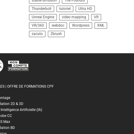
stable diffusion
The Foundry
Thunderbolt
tutoriel
Ultra HD
Unreal Engine
video mapping
VR
VR/360
webdoc
Wordpress
XML
zacuto
Zbrush
ES | OFFRE DE FORMATIONS CPF
ontage
éation 2D & 3D
ntelligence Artificielle (IA)
dobe CC
DS Max
éation BD
sion