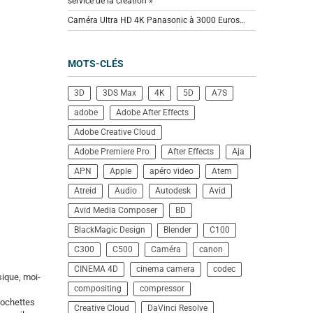
service de la création »
Caméra Ultra HD 4K Panasonic à 3000 Euros…
MOTS-CLÉS
3D
3DS Max
4K
5D
A7S
adobe
Adobe After Effects
Adobe Creative Cloud
Adobe Premiere Pro
After Effects
Aja
APN
Apple
apéro video
Atem
Atreid
Audio
Autodesk
Avid
Avid Media Composer
BD
BlackMagic Design
Blender
C100
C300
C500
Caméra
canon
CINEMA 4D
cinema camera
codec
sique, moi-
compositing
compressor
 pochettes
Creative Cloud
DaVinci Resolve