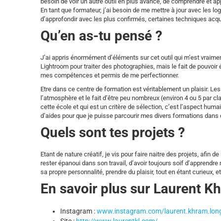
besoin de voir un autre outil en plus avancé, de comprendre et ap
En tant que formateur, j’ai besoin de me mettre à jour avec les
d’approfondir avec les plus confirmés, certaines techniques acq
Qu’en as-tu pensé ?
J’ai appris énormément d’éléments sur cet outil qui m’est vraimen
Lightroom pour traiter des photographies, mais le fait de pouvoir
mes compétences et permis de me perfectionner.
Etre dans ce centre de formation est véritablement un plaisir. Les 
l’atmosphère et le fait d’être peu nombreux (environ 4 ou 5 par cl
cette école et qui est un critère de sélection, c’est l’aspect hum
d’aides pour que je puisse parcourir mes divers formations dans
Quels sont tes projets ?
Etant de nature créatif, je vis pour faire naitre des projets, afin 
rester épanoui dans son travail, d’avoir toujours soif d’apprendr
sa propre personnalité, prendre du plaisir, tout en étant curieux, e
En savoir plus sur Laurent K
Instagram :
www.instagram.com/laurent.khram.lon
Site :
http://www.laurentkl.com/