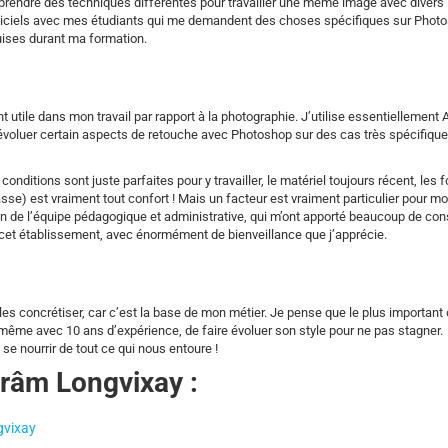
prendre des techniques différentes pour travailler une même image avec divers l
 logiciels avec mes étudiants qui me demandent des choses spécifiques sur Phot
uises durant ma formation.
t utile dans mon travail par rapport à la photographie. J’utilise essentiellement
 évoluer certain aspects de retouche avec Photoshop sur des cas très spécifiques
conditions sont juste parfaites pour y travailler, le matériel toujours récent, les 
asse) est vraiment tout confort ! Mais un facteur est vraiment particulier pour m
ain de l’équipe pédagogique et administrative, qui m’ont apporté beaucoup de con
 cet établissement, avec énormément de bienveillance que j’apprécie.
de les concrétiser, car c’est la base de mon métier. Je pense que le plus important
e même avec 10 ans d’expérience, de faire évoluer son style pour ne pas stagner.
t se nourrir de tout ce qui nous entoure !
hrâm Longvixay :
gvixay