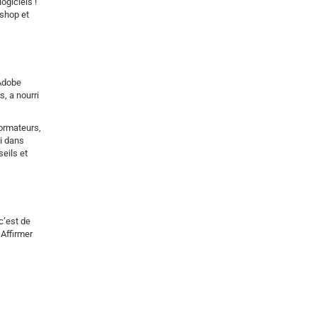
ogiciels !
oshop et
 Adobe
, a nourri
formateurs,
oi dans
seils et
 c’est de
 Affirmer