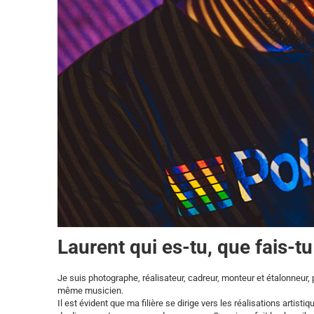
Laurent qui es-tu, que fais-tu
Je suis photographe, réalisateur, cadreur, monteur et étalonneu
même musicien.
Il est évident que ma filière se dirige vers les réalisations arti