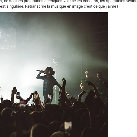
r, ce sont les prestations scéniques. J’aime les concerts, les spectacles vivants 
 est singulière. Retranscrire la musique en image c’est ce que j’aime !