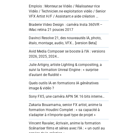
Emplois : Monteur.se Vidéo / Réalisateur·rice
Vidéo / Technicien.ne exploitation vidéo / Senior
VFX Artist H/F / Assistant.e aide création …
Braderie Video Design : caméra Insta 360VR –
iMac retina 21 pouces 2017
Davinci Resolve 21, des nouveautés IA, photo,
étalo, montage, audio, VFX… [version Beta]
Avid Media Composer se booste à l’IA : versions
2026, 2025, 2024…
Julie Artigny, artiste Lighting & compositing, a
suivi la formation Unreal Engine : « surprise
d’autant de fluidité »
Quels outils IA en formations IA génératives
image & vidéo ?
Sony FX5, une caméra APN 5K 16 bits interne…
Zakaria Bouamama, senior FX artist, anime la
formation Houdini Complet : « sa capacité à
s’adapter à n’importe quel type de projet »
Vincent Ravalec, écrivain, anime la formation
Scénariser films et séries avec l’IA : « un outil au