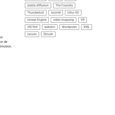
stable diffusion
The Foundry
Thunderbolt
tutoriel
Ultra HD
Unreal Engine
video mapping
VR
VR/360
webdoc
Wordpress
XML
zacuto
Zbrush
es
ion de
 émotion.