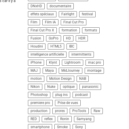
car il y a
DNxHD
documentaire
effets spéciaux
Fairlight
festival
Film
Film IA
Final Cut Pro
Final Cut Pro X
formation
formats
Fusion
GoPro
HD
HDR
Houdini
HTML5
IBC
intelligence artificielle
intermittents
iPhone
Klynt
Lightroom
mac pro
MAJ
Maya
MidJourney
montage
motion
Motion Design
NAB
Nikon
Nuke
optique
panasonic
Photoshop
plug ins
podcast
premiere pro
Prise de vues
production
prores
ProTools
Raw
RED
reflex
Ronin
Samyang
smartphone
Smoke
Sony