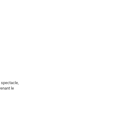
n spectacle,
renant le