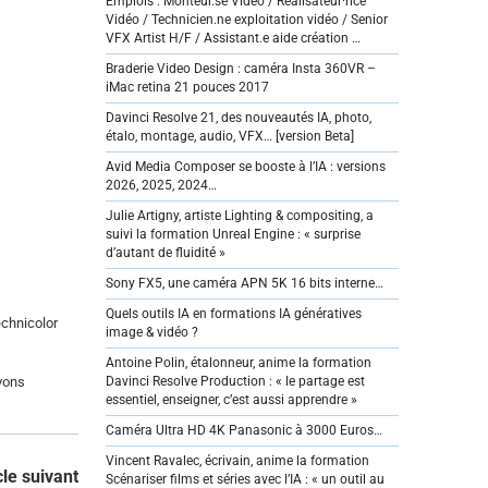
Emplois : Monteur.se Vidéo / Réalisateur·rice
Vidéo / Technicien.ne exploitation vidéo / Senior
VFX Artist H/F / Assistant.e aide création …
Braderie Video Design : caméra Insta 360VR –
iMac retina 21 pouces 2017
Davinci Resolve 21, des nouveautés IA, photo,
étalo, montage, audio, VFX… [version Beta]
Avid Media Composer se booste à l’IA : versions
2026, 2025, 2024…
Julie Artigny, artiste Lighting & compositing, a
suivi la formation Unreal Engine : « surprise
d’autant de fluidité »
Sony FX5, une caméra APN 5K 16 bits interne…
Quels outils IA en formations IA génératives
echnicolor
image & vidéo ?
Antoine Polin, étalonneur, anime la formation
vons
Davinci Resolve Production : « le partage est
essentiel, enseigner, c’est aussi apprendre »
Caméra Ultra HD 4K Panasonic à 3000 Euros…
Vincent Ravalec, écrivain, anime la formation
cle suivant
Scénariser films et séries avec l’IA : « un outil au