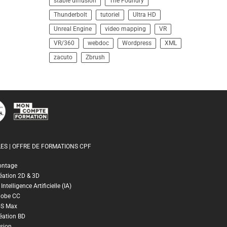
stable diffusion
The Foundry
Thunderbolt
tutoriel
Ultra HD
Unreal Engine
video mapping
VR
VR/360
webdoc
Wordpress
XML
zacuto
Zbrush
ES | OFFRE DE FORMATIONS CPF
ontage
éation 2D & 3D
ntelligence Artificielle (IA)
dobe CC
DS Max
éation BD
sion