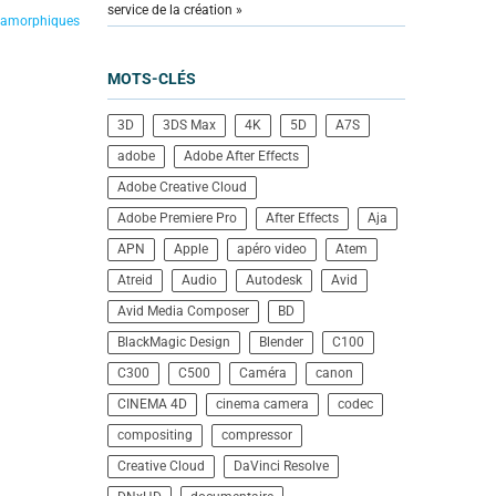
service de la création »
anamorphiques
MOTS-CLÉS
3D
3DS Max
4K
5D
A7S
adobe
Adobe After Effects
Adobe Creative Cloud
Adobe Premiere Pro
After Effects
Aja
APN
Apple
apéro video
Atem
Atreid
Audio
Autodesk
Avid
Avid Media Composer
BD
BlackMagic Design
Blender
C100
C300
C500
Caméra
canon
CINEMA 4D
cinema camera
codec
compositing
compressor
Creative Cloud
DaVinci Resolve