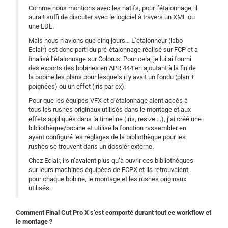
Comme nous montions avec les natifs, pour l’étalonnage, il
aurait suffi de discuter avec le logiciel à travers un XML ou
une EDL.
Mais nous n’avions que cinq jours… L’étalonneur (labo
Eclair) est donc parti du pré-étalonnage réalisé sur FCP et a
finalisé l’étalonnage sur Colorus. Pour cela, je lui ai fourni
des exports des bobines en APR 444 en ajoutant à la fin de
la bobine les plans pour lesquels il y avait un fondu (plan +
poignées) ou un effet (iris par ex).
Pour que les équipes VFX et d’étalonnage aient accès à
tous les rushes originaux utilisés dans le montage et aux
effets appliqués dans la timeline (iris, resize….), j’ai créé une
bibliothèque/bobine et utilisé la fonction rassembler en
ayant configuré les réglages de la bibliothèque pour les
rushes se trouvent dans un dossier externe.
Chez Eclair, ils n’avaient plus qu’à ouvrir ces bibliothèques
sur leurs machines équipées de FCPX et ils retrouvaient,
pour chaque bobine, le montage et les rushes originaux
utilisés.
Comment Final Cut Pro X s’est comporté durant tout ce workflow et
le montage ?