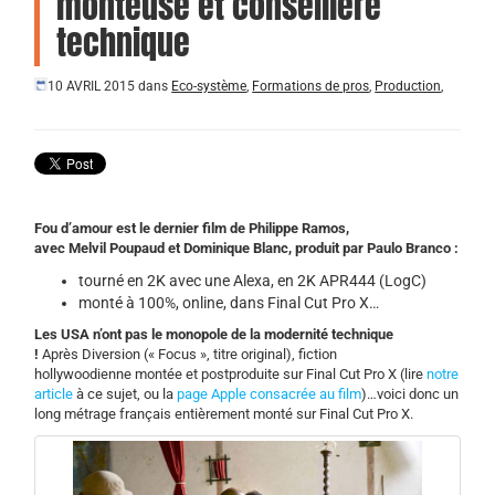
monteuse et conseillère
technique
10 AVRIL 2015
dans
Eco-système
,
Formations de pros
,
Production
,
Fou d’amour est le dernier film de Philippe Ramos,
avec Melvil Poupaud et Dominique Blanc, produit par Paulo Branco :
tourné en 2K avec une Alexa, en 2K APR444 (LogC)
monté à 100%, online, dans Final Cut Pro X…
Les USA n’ont pas le monopole de la modernité technique
!
Après Diversion (« Focus », titre original), fiction
hollywoodienne montée et postproduite sur Final Cut Pro X (lire
notre
article
à ce sujet, ou la
page Apple consacrée au film
)…voici donc un
long métrage français entièrement monté sur Final Cut Pro X.