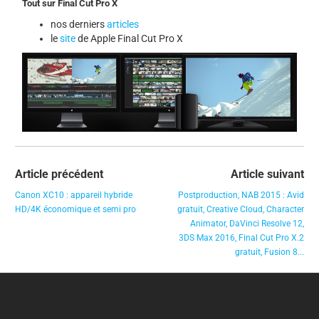
Tout sur Final Cut Pro X
nos derniers
articles
le
site
de Apple Final Cut Pro X
Article précédent
Article suivant
Canon XC10 : appareil hybride
Postproduction, NAB 2015 : Avid
HD/4K économique et semi pro
gratuit, Creative Cloud, Character
Animator, DaVinci Resolve 12,
3DS Max 2016, Final Cut Pro X.2
gratuit, Fusion 8...