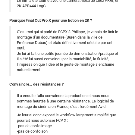
Le film a été tourné avec une caméra Alexa de chez ARRI, en
2K APR444 LogC.
Pourquoi Final Cut Pro X pour une fiction en 2K ?
C’est moi qui ai parlé de FCPX à Philippe, je venais de finir le
montage d’un documentaire (Buren dans la ville de
Emérance Dubas) et étais définitivement séduite par cet
outil.
Je lui ai fait une petite journée de démonstration/pratique et
il a été lui aussi convaincu par la maniabilité, la fluidité,
l’impression que l’idée et le geste de montage s’enchaîne
naturellement.
Convaincre… des résistances ?
Il a ensuite fallu convaincre la production et nous nous
sommes heurtés à une certaine résistance. Le logiciel de
montage du cinéma en France, c’est forcément Avid.
Je leur ai donc exposé le workflow largement simplifié que
pourrait nous autoriser FCP X :
-pas de confo image
-pas de confo son