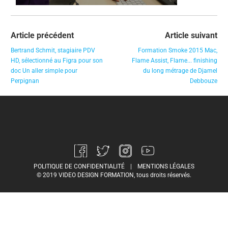
Article précédent
Article suivant
Bertrand Schmit, stagiaire PDV
Formation Smoke 2015 Mac,
HD, sélectionné au Figra pour son
Flame Assist, Flame... finishing
doc Un aller simple pour
du long métrage de Djamel
Perpignan
Debbouze
POLITIQUE DE CONFIDENTIALITÉ
|
MENTIONS LÉGALES
© 2019 VIDEO DESIGN FORMATION, tous droits réservés.