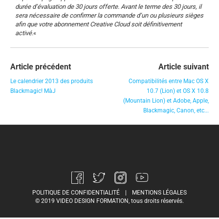
durée d’évaluation de 30 jours offerte. Avant le terme des 30 jours, il
sera nécessaire de confirmer la commande d’un ou plusieurs sièges
afin que votre abonnement Creative Cloud soit définitivement
activé.
«
Article précédent
Article suivant
Le calendrier 2013 des produits
Compatibilités entre Mac OS X
Blackmagic! MàJ
10.7 (Lion) et OS X 10.8
(Mountain Lion) et Adobe, Apple,
Blackmagic, Canon, etc...
POLITIQUE DE CONFIDENTIALITÉ
|
MENTIONS LÉGALES
© 2019 VIDEO DESIGN FORMATION, tous droits réservés.