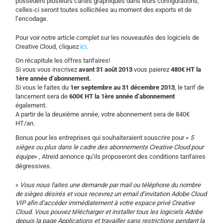
possèdent plusieurs cartes graphiques dans leurs configurations,
celles-ci seront toutes sollicitées au moment des exports et de
l’encodage.
Pour voir notre article complet sur les nouveautés des logiciels de
Creative Cloud, cliquez
ici
.
On récapitule les offres tarifaires!
Si vous vous inscrivez
avant 31 août 2013
vous paierez
480€ HT
la
1ère année d’abonnement.
Si vous le faites du
1er septembre au 31 décembre 2013
, le tarif de
lancement sera de
600€ HT la 1ère année d’abonnement
également.
A partir de la deuxième année, votre abonnement sera de 840€
HT/an.
Bonus pour les entreprises qui
souhaiter
aient souscrire pour «
5
sièges ou plus dans le cadre des abonnements Creative Cloud pour
équipe
« , Atreid annonce qu’ils proposeront des conditions tarifaires
dégressives.
«
Vous nous faites une demande par mail ou téléphone du nombre
de sièges désirés et vous recevrez un email d’invitation Adobe Cloud
VIP afin d’accéder immédiatement à votre espace privé Creative
Cloud. Vous pouvez télécharger et installer tous les logiciels Adobe
depuis la page Applications et travailler sans restrictions pendant la