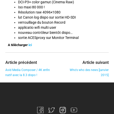
DCI-P3+ color gamut (Cinema Raw)
Iso maxi 80 000 !
Résolution raw 4096×1080
lut Canon log dispo sur sortie HD-SDI
verrouillage du bouton Record
applicatio wifi multi user
nouveau contrôleur bientôt dispo…
sortie ACESproxy sur Monitor Terminal
A télécharger
ici
Article précédent
Article suivant
Avid Media Composer / 4K enfin
Who's who des news [janvier
natif avec la 8.3 dispo !
2015]