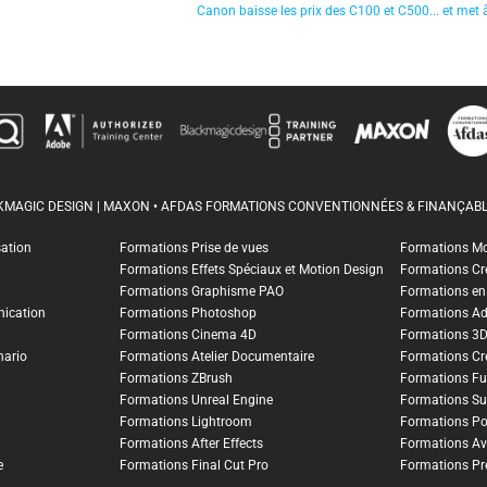
Canon baisse les prix des C100 et C500... et met 
CKMAGIC DESIGN | MAXON • AFDAS FORMATIONS CONVENTIONNÉES & FINANÇABL
sation
Formations Prise de vues
Formations M
Formations Effets Spéciaux et Motion Design
Formations Cr
Formations Graphisme PAO
Formations en I
ication
Formations Photoshop
Formations A
Formations Cinema 4D
Formations 3
nario
Formations Atelier Documentaire
Formations Cr
Formations ZBrush
Formations Fu
Formations Unreal Engine
Formations Su
Formations Lightroom
Formations Po
Formations After Effects
Formations Av
e
Formations Final Cut Pro
Formations Pr