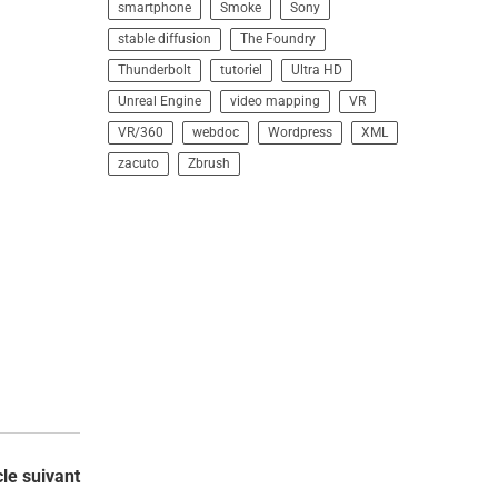
smartphone
Smoke
Sony
stable diffusion
The Foundry
Thunderbolt
tutoriel
Ultra HD
Unreal Engine
video mapping
VR
VR/360
webdoc
Wordpress
XML
zacuto
Zbrush
cle suivant