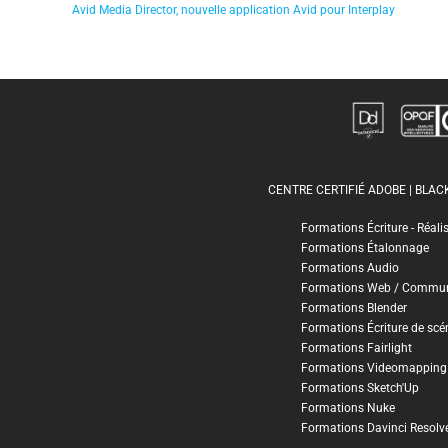
Avid Media Director, nouvelle application Avid pour Interplay
CENTRE CERTIFIÉ ADOBE | BLA
Formations Écriture - Réali
Formations Étalonnage
Formations Audio
Formations Web / Commun
Formations Blender
Formations Écriture de scé
Formations Fairlight
Formations Videomapping
Formations Sketch'Up
Formations Nuke
Formations Davinci Resolv