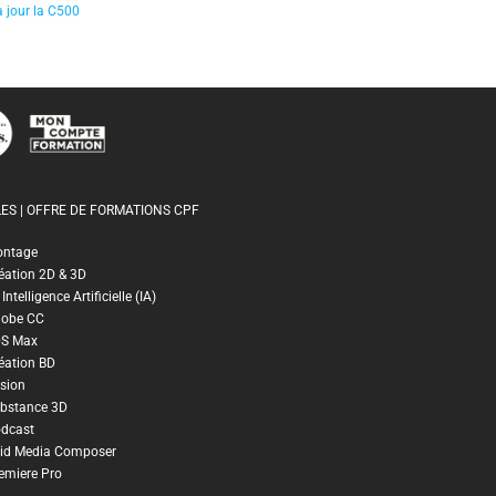
à jour la C500
ES | OFFRE DE FORMATIONS CPF
ontage
éation 2D & 3D
ntelligence Artificielle (IA)
dobe CC
DS Max
éation BD
sion
bstance 3D
dcast
id Media Composer
emiere Pro