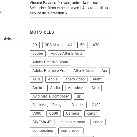
Vincent Ravalec, écrivain, anime la formation
Scénariser films et séries avec l’IA : « un outil au
s !
service de la création »
MOTS-CLÉS
n pleine
3D
3DS Max
4K
5D
A7S
adobe
Adobe After Effects
Adobe Creative Cloud
Adobe Premiere Pro
After Effects
Aja
APN
Apple
apéro video
Atem
Atreid
Audio
Autodesk
Avid
Avid Media Composer
BD
BlackMagic Design
Blender
C100
C300
C500
Caméra
canon
CINEMA 4D
cinema camera
codec
compositing
compressor