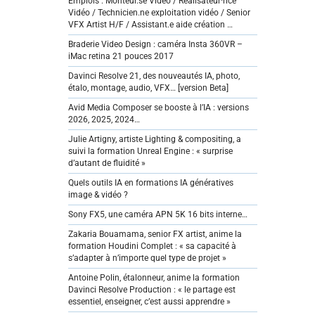
Emplois : Monteur.se Vidéo / Réalisateur·rice
Vidéo / Technicien.ne exploitation vidéo / Senior
VFX Artist H/F / Assistant.e aide création …
Braderie Video Design : caméra Insta 360VR –
iMac retina 21 pouces 2017
Davinci Resolve 21, des nouveautés IA, photo,
étalo, montage, audio, VFX… [version Beta]
Avid Media Composer se booste à l’IA : versions
2026, 2025, 2024…
Julie Artigny, artiste Lighting & compositing, a
suivi la formation Unreal Engine : « surprise
d’autant de fluidité »
Quels outils IA en formations IA génératives
image & vidéo ?
Sony FX5, une caméra APN 5K 16 bits interne…
Zakaria Bouamama, senior FX artist, anime la
formation Houdini Complet : « sa capacité à
s’adapter à n’importe quel type de projet »
Antoine Polin, étalonneur, anime la formation
Davinci Resolve Production : « le partage est
essentiel, enseigner, c’est aussi apprendre »