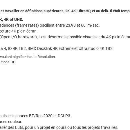
travailler en définitions supérieures, 2K, 4K, UltraHD, et au delà. Il était temp
K, 4K et UHD.
cadences (frame rates) oscillent entre 23,98 et 60 im/sec.
cture 4K plein écran.
Open I/O hardware), il est désormais possible visualiser du 4K plein écra
ona 4, IO 4K TB2, BMD Decklink 4K Extreme et Ultrastudio 4K TB2
oulant signifier Haute Résolution.
lutions HD
rmais les espaces BT/Rec 2020 et DCI-P3.
aces couleur.
er des Luts, pour un projet en cours ou tous les projets travaillés.