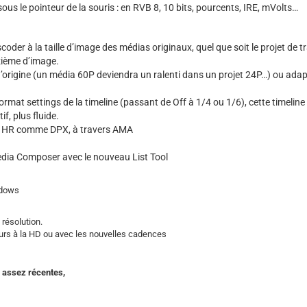
sous le pointeur de la souris : en RVB 8, 10 bits, pourcents, IRE, mVolts…
oder à la taille d’image des médias originaux, quel que soit le projet de tr
izième d’image.
’origine (un média 60P deviendra un ralenti dans un projet 24P…) ou adap
ormat settings de la timeline (passant de Off à 1/4 ou 1/6), cette timelin
f, plus fluide.
jet HR comme DPX, à travers AMA
dia Composer avec le nouveau List Tool
ndows
résolution.
ieurs à la HD ou avec les nouvelles cadences
2 assez récentes,