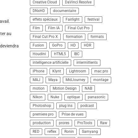
Creative Cloud
DaVinci Resolve
DNxHD
documentaire
effets spéciaux
Fairlight
festival
avail.
Film
Film IA
Final Cut Pro
ter au
Final Cut Pro X
formation
formats
Fusion
GoPro
HD
HDR
e deviendra
Houdini
HTML5
IBC
intelligence artificielle
intermittents
iPhone
Klynt
Lightroom
mac pro
MAJ
Maya
MidJourney
montage
motion
Motion Design
NAB
Nikon
Nuke
optique
panasonic
Photoshop
plug ins
podcast
premiere pro
Prise de vues
production
prores
ProTools
Raw
RED
reflex
Ronin
Samyang