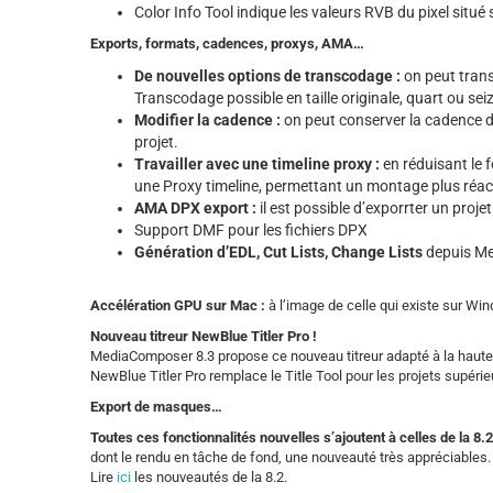
Color Info Tool indique les valeurs RVB du pixel situé 
Exports, formats, cadences, proxys, AMA…
De nouvelles options de transcodage :
on peut transc
Transcodage possible en taille originale, quart ou se
Modifier la cadence :
on peut conserver la cadence d
projet.
Travailler avec une timeline proxy :
en réduisant le f
une Proxy timeline, permettant un montage plus réacti
AMA DPX export :
il est possible d’exporrter un pro
Support DMF pour les fichiers DPX
Génération d’EDL, Cut Lists, Change Lists
depuis Me
Accélération GPU sur Mac :
à l’image de celle qui existe sur Wi
Nouveau titreur NewBlue Titler Pro !
MediaComposer 8.3 propose ce nouveau titreur adapté à la haute 
NewBlue Titler Pro remplace le Title Tool pour les projets supér
Export de masques…
Toutes ces fonctionnalités nouvelles s’ajoutent à celles de la 8.
dont le rendu en tâche de fond, une nouveauté très appréciables.
Lire
ici
les nouveautés de la 8.2.