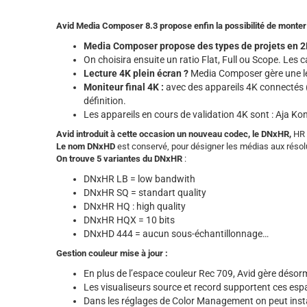
Avid Media Composer 8.3 propose enfin la possibilité de monter et 
Media Composer propose des types de projets en 2
On choisira ensuite un ratio Flat, Full ou Scope. Les 
Lecture 4K plein écran ?
Media Composer gère une le
Moniteur final 4K :
avec des appareils 4K connectés (
définition.
Les appareils en cours de validation 4K sont : Aja K
Avid introduit à cette occasion un nouveau codec, le DNxHR,
HR v
Le nom DNxHD
est conservé, pour désigner les médias aux réso
On trouve 5 variantes du DNxHR
:
DNxHR LB = low bandwith
DNxHR SQ = standart quality
DNxHR HQ : high quality
DNxHR HQX = 10 bits
DNxHD 444 = aucun sous-échantillonnage…
Gestion couleur mise à jour :
En plus de l’espace couleur Rec 709, Avid gère déso
Les visualiseurs source et record supportent ces esp
Dans les réglages de Color Management on peut install