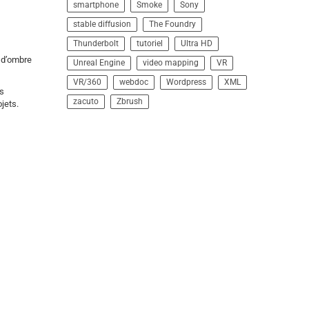
smartphone
Smoke
Sony
stable diffusion
The Foundry
Thunderbolt
tutoriel
Ultra HD
 d’ombre
Unreal Engine
video mapping
VR
VR/360
webdoc
Wordpress
XML
es
zacuto
Zbrush
jets.