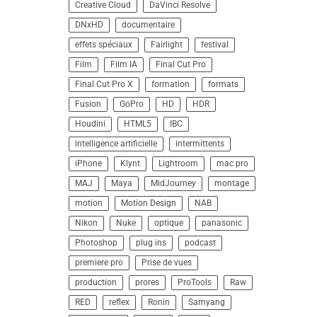
Creative Cloud
DaVinci Resolve
DNxHD
documentaire
effets spéciaux
Fairlight
festival
Film
Film IA
Final Cut Pro
Final Cut Pro X
formation
formats
Fusion
GoPro
HD
HDR
Houdini
HTML5
IBC
intelligence artificielle
intermittents
iPhone
Klynt
Lightroom
mac pro
MAJ
Maya
MidJourney
montage
motion
Motion Design
NAB
Nikon
Nuke
optique
panasonic
Photoshop
plug ins
podcast
premiere pro
Prise de vues
production
prores
ProTools
Raw
RED
reflex
Ronin
Samyang