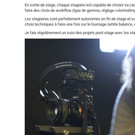
En sortie de stage, chaque stagiaire est capable de choisir sa c
faire des choix de workflow (type de gamma, réglage colorimétriq
Les stagiaires sont parfaitement autonomes en fin de stage et so
choix techniques à faire une fois sur le tournage (white balance,
Je fais régulièrement un suivi des projets post-stage avec les stag