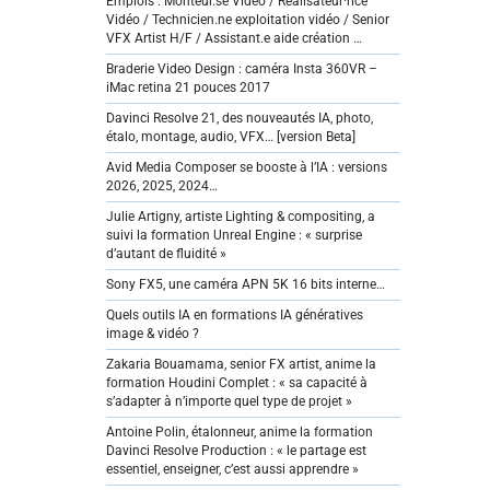
Emplois : Monteur.se Vidéo / Réalisateur·rice
Vidéo / Technicien.ne exploitation vidéo / Senior
VFX Artist H/F / Assistant.e aide création …
Braderie Video Design : caméra Insta 360VR –
iMac retina 21 pouces 2017
Davinci Resolve 21, des nouveautés IA, photo,
étalo, montage, audio, VFX… [version Beta]
Avid Media Composer se booste à l’IA : versions
2026, 2025, 2024…
Julie Artigny, artiste Lighting & compositing, a
suivi la formation Unreal Engine : « surprise
d’autant de fluidité »
Sony FX5, une caméra APN 5K 16 bits interne…
Quels outils IA en formations IA génératives
image & vidéo ?
Zakaria Bouamama, senior FX artist, anime la
formation Houdini Complet : « sa capacité à
s’adapter à n’importe quel type de projet »
Antoine Polin, étalonneur, anime la formation
Davinci Resolve Production : « le partage est
essentiel, enseigner, c’est aussi apprendre »