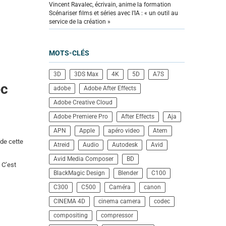
Vincent Ravalec, écrivain, anime la formation
Scénariser films et séries avec l’IA : « un outil au
service de la création »
MOTS-CLÉS
3D
3DS Max
4K
5D
A7S
ec
adobe
Adobe After Effects
Adobe Creative Cloud
Adobe Premiere Pro
After Effects
Aja
APN
Apple
apéro video
Atem
 de cette
Atreid
Audio
Autodesk
Avid
Avid Media Composer
BD
 C’est
BlackMagic Design
Blender
C100
C300
C500
Caméra
canon
CINEMA 4D
cinema camera
codec
compositing
compressor