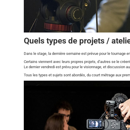
Quels types de projets / ateli
Dans le stage, la dernière semaine est prévue pour le tournage en
Certains viennent avec leurs propres projets, d’autres se le crée
Le dernier vendredi est prévu pour le visionnage, et discussion a
Tous les types et sujets sont abordés, du court métrage aux pre