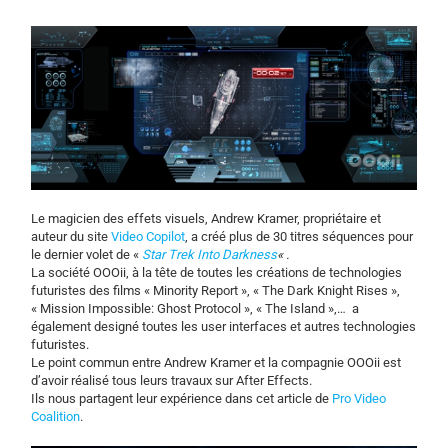
Le magicien des effets visuels, Andrew Kramer, propriétaire et
auteur du site
Video Copilot
, a créé plus de 30 titres séquences pour
le dernier volet de «
Star Trek Into Darkness
« .
La société OOOii, à la tête de toutes les créations de technologies
futuristes des films « Minority Report », « The Dark Knight Rises »,
« Mission Impossible: Ghost Protocol », « The Island »
,…
a
également designé toutes les user interfaces et autres technologies
futuristes.
Le point commun entre Andrew Kramer et la compagnie OOOii est
d’avoir réalisé tous leurs travaux sur After Effects.
Ils nous partagent leur expérience dans cet article de
Pro Video
Coalition
.