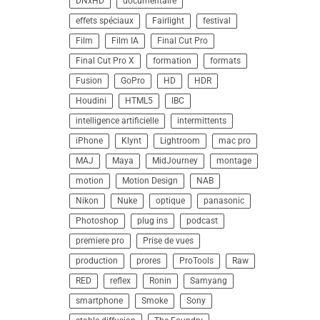
DNxHD
documentaire
effets spéciaux
Fairlight
festival
Film
Film IA
Final Cut Pro
Final Cut Pro X
formation
formats
Fusion
GoPro
HD
HDR
Houdini
HTML5
IBC
intelligence artificielle
intermittents
iPhone
Klynt
Lightroom
mac pro
MAJ
Maya
MidJourney
montage
motion
Motion Design
NAB
Nikon
Nuke
optique
panasonic
Photoshop
plug ins
podcast
premiere pro
Prise de vues
production
prores
ProTools
Raw
RED
reflex
Ronin
Samyang
smartphone
Smoke
Sony