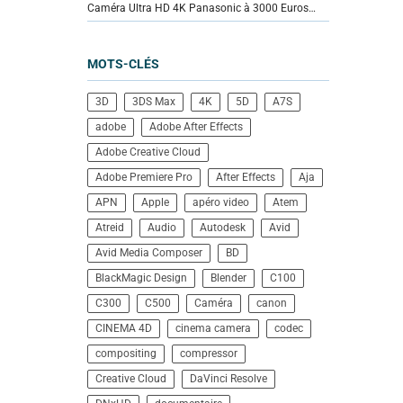
Caméra Ultra HD 4K Panasonic à 3000 Euros…
MOTS-CLÉS
3D
3DS Max
4K
5D
A7S
adobe
Adobe After Effects
Adobe Creative Cloud
Adobe Premiere Pro
After Effects
Aja
APN
Apple
apéro video
Atem
Atreid
Audio
Autodesk
Avid
Avid Media Composer
BD
BlackMagic Design
Blender
C100
C300
C500
Caméra
canon
CINEMA 4D
cinema camera
codec
compositing
compressor
Creative Cloud
DaVinci Resolve