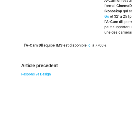
A-Cam dII
est u
format
Cinema
Ikonoskop
qui e
Go
et 32’ à 25 f
l’
A-Cam dII
perme
peut supporter u
une des caméras
l
’A-Cam Dll
équipé
IMS
est disponible
ici
à 7700 €
Article précédent
Responsive Design