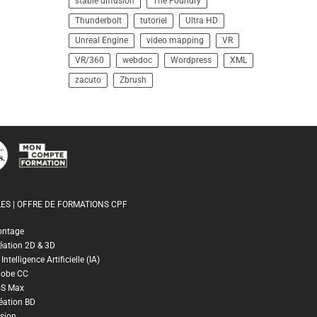
stable diffusion
The Foundry
Thunderbolt
tutoriel
Ultra HD
Unreal Engine
video mapping
VR
VR/360
webdoc
Wordpress
XML
zacuto
Zbrush
ES | OFFRE DE FORMATIONS CPF
ontage
éation 2D & 3D
ntelligence Artificielle (IA)
dobe CC
DS Max
éation BD
sion