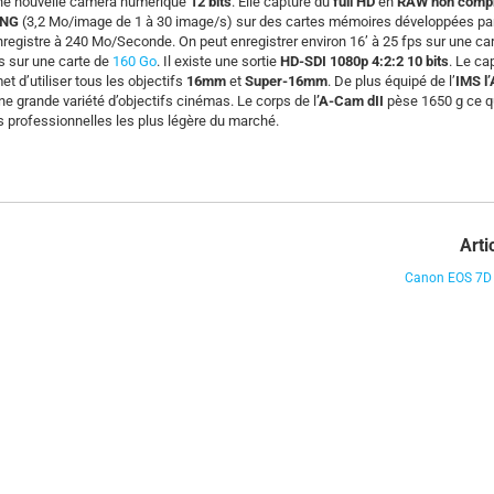
ne nouvelle caméra numérique
12 bits
. Elle capture du
full HD
en
RAW non comp
DNG
(3,2 Mo/image de 1 à 30 image/s) sur des cartes mémoires développées pa
nregistre à 240 Mo/Seconde. On peut enregistrer environ 16’ à 25 fps sur une ca
ps sur une carte de
160 Go
. Il existe une sortie
HD-SDI 1080p 4:2:2 10 bits
. Le ca
t d’utiliser tous les objectifs
16mm
et
Super-16mm
. De plus équipé de l’
IMS l
ne grande variété d’objectifs cinémas. Le corps de l
’A-Cam dII
pèse 1650 g ce qu
 professionnelles les plus légère du marché.
Arti
Canon EOS 7D 