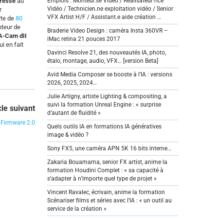
ressé
au
Emplois : Monteur.se Vidéo / Réalisateur·rice
Vidéo / Technicien.ne exploitation vidéo / Senior
r
VFX Artist H/F / Assistant.e aide création …
rte de
80
pteur de
Braderie Video Design : caméra Insta 360VR –
’A-Cam dII
iMac retina 21 pouces 2017
i en fait
Davinci Resolve 21, des nouveautés IA, photo,
étalo, montage, audio, VFX… [version Beta]
Avid Media Composer se booste à l’IA : versions
2026, 2025, 2024…
Julie Artigny, artiste Lighting & compositing, a
suivi la formation Unreal Engine : « surprise
cle suivant
d’autant de fluidité »
Firmware 2.0
Quels outils IA en formations IA génératives
image & vidéo ?
Sony FX5, une caméra APN 5K 16 bits interne…
Zakaria Bouamama, senior FX artist, anime la
formation Houdini Complet : « sa capacité à
s’adapter à n’importe quel type de projet »
Vincent Ravalec, écrivain, anime la formation
Scénariser films et séries avec l’IA : « un outil au
service de la création »