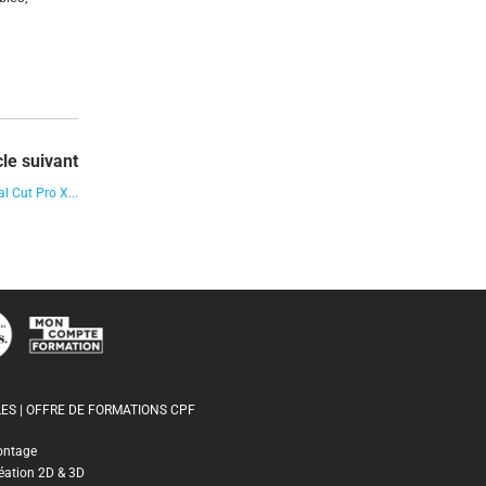
cle suivant
l Cut Pro X...
ES | OFFRE DE FORMATIONS CPF
ontage
éation 2D & 3D