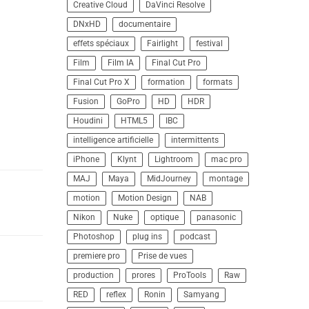
Creative Cloud
DaVinci Resolve
DNxHD
documentaire
effets spéciaux
Fairlight
festival
Film
Film IA
Final Cut Pro
Final Cut Pro X
formation
formats
Fusion
GoPro
HD
HDR
Houdini
HTML5
IBC
intelligence artificielle
intermittents
iPhone
Klynt
Lightroom
mac pro
MAJ
Maya
MidJourney
montage
motion
Motion Design
NAB
Nikon
Nuke
optique
panasonic
Photoshop
plug ins
podcast
premiere pro
Prise de vues
production
prores
ProTools
Raw
RED
reflex
Ronin
Samyang