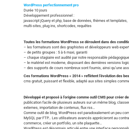
WordPress perfectionnement pro
Durée 10 jours
Développement professionnel :
javascript jQuery et php, base de données, thèmes et templates,
multi-sites, plug ins, shortcodes, requêtes
Toutes les formations WordPress se déroulent dans des conditi
– les formateurs sont des graphistes et développeurs web expe
– de petits groupes : 5 à 6 maxi, garanti
– chaque stagiaire est audité par notre responsable pédagogiqu
– le matériel est moderne, disposant des dernières versions logi
– des supports de cours nombreux sont fournis, ainsi qu’une ass
Ces formations WordPress « 2014 » reflètent l’évolution des bes
cms gratuit, puissant et flexible, adapté aux sites simples comm
Développé et proposé à l’origine comme outil CMS pour créer de
publication facile de plusieurs auteurs sur un même blog, classe
externes, importation de contenus, flux rss…
Comme outil de blog, WordPress est paradoxalement un peu compl
MySQL par FTP… Les utilisateurs avancés apprécieront au contraire 
commerce, créer un portfolio, un site plaquette…
WordPress est désormais articulé entre une interface personnalis