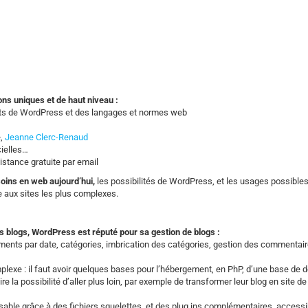
ons uniques et de haut niveau :
rts de WordPress et des langages et normes web
e,
Jeanne Clerc-Renaud
cielles…
istance gratuite par email
oins en web aujourd’hui,
les possibilités de WordPress, et les usages possible
e aux sites les plus complexes.
s blogs, WordPress est réputé pour sa gestion de blogs :
ments par date, catégories, imbrication des catégories, gestion des commentair
exe : il faut avoir quelques bases pour l’hébergement, en PhP, d’une base de
la possibilité d’aller plus loin, par exemple de transformer leur blog en site de
able grâce à des fichiers squelettes, et des plug ins complémentaires, accessi