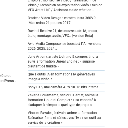
Emplois : Monteur.se Vidéo / Réalisateur·rice
Vidéo / Technicien.ne exploitation vidéo / Senior
VFX Artist H/F / Assistant.e aide création …
Braderie Video Design : caméra Insta 360VR –
iMac retina 21 pouces 2017
Davinci Resolve 21, des nouveautés IA, photo,
étalo, montage, audio, VFX… [version Beta]
Avid Media Composer se booste à l’IA : versions
2026, 2025, 2024…
Julie Artigny, artiste Lighting & compositing, a
suivi la formation Unreal Engine : « surprise
d’autant de fluidité »
Quels outils IA en formations IA génératives
lète et
image & vidéo ?
ordPress :
Sony FX5, une caméra APN 5K 16 bits interne…
Zakaria Bouamama, senior FX artist, anime la
formation Houdini Complet : « sa capacité à
s’adapter à n’importe quel type de projet »
Vincent Ravalec, écrivain, anime la formation
Scénariser films et séries avec l’IA : « un outil au
service de la création »