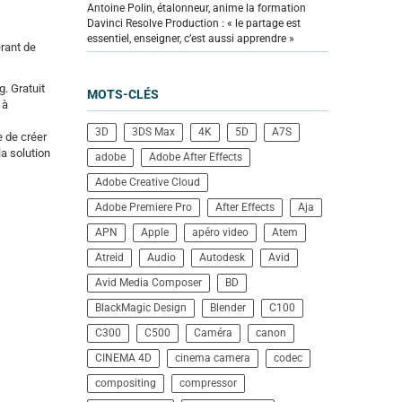
Antoine Polin, étalonneur, anime la formation
Davinci Resolve Production : « le partage est
essentiel, enseigner, c’est aussi apprendre »
rant de
. Gratuit
MOTS-CLÉS
 à
3D
3DS Max
4K
5D
A7S
e de créer
a solution
adobe
Adobe After Effects
Adobe Creative Cloud
Adobe Premiere Pro
After Effects
Aja
APN
Apple
apéro video
Atem
Atreid
Audio
Autodesk
Avid
Avid Media Composer
BD
BlackMagic Design
Blender
C100
C300
C500
Caméra
canon
CINEMA 4D
cinema camera
codec
compositing
compressor