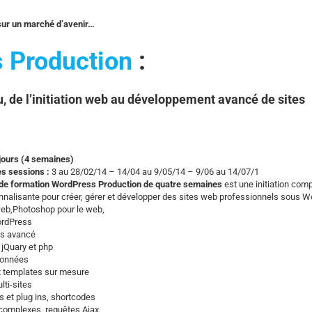
sur un marché d’avenir…
 Production
:
, de l’initiation web au développement avancé de sites
jours (4 semaines)
s sessions :
3 au 28/02/14 – 14/04 au 9/05/14 – 9/06 au 14/07/1
de formation WordPress Production de quatre semaines
est une initiation comp
nnalisante pour créer, gérer et développer des sites web professionnels sous W
eb,Photoshop pour le web,
rdPress
s avancé
 jQuary et php
données
 templates sur mesure
lti-sites
s et plug ins, shortcodes
complexes, requêtes Ajax.