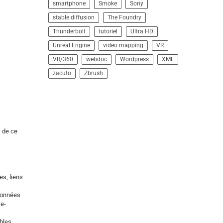
smartphone
Smoke
Sony
stable diffusion
The Foundry
Thunderbolt
tutoriel
Ultra HD
Unreal Engine
video mapping
VR
VR/360
webdoc
Wordpress
XML
zacuto
Zbrush
s de ce
es, liens
 données
 e-
bles,