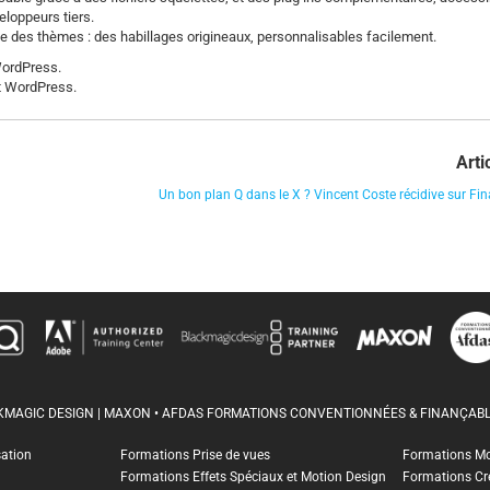
loppeurs tiers.
ve des thèmes : des habillages origineaux, personnalisables facilement.
WordPress.
nt WordPress.
Arti
Un bon plan Q dans le X ? Vincent Coste récidive sur Fina
CKMAGIC DESIGN | MAXON • AFDAS FORMATIONS CONVENTIONNÉES & FINANÇABL
sation
Formations Prise de vues
Formations M
Formations Effets Spéciaux et Motion Design
Formations Cr