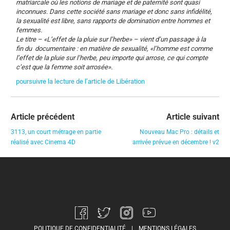
matriarcale où les notions de mariage et de paternité sont quasi
inconnues. Dans cette société sans mariage et donc sans infidélité,
la sexualité est libre, sans rapports de domination entre hommes et
femmes.
Le titre – «L’effet de la pluie sur l’herbe» – vient d’un passage à la
fin du documentaire : en matière de sexualité, «l’homme est comme
l’effet de la pluie sur l’herbe, peu importe qui arrose, ce qui compte
c’est que la femme soit arrosée».
poursuivre la lecture de l’article de Libération
Article précédent
Article suivant
3113, un court métrage en partie
Nouveau Mac Pro : détails et
réalisé avec Cinema 4D
arrivée prévue en décembre ! v2
POLITIQUE DE CONFIDENTIALITÉ
|
MENTIONS LÉGALES