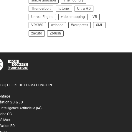
stable diffusion
The Foundry
Thunderbolt
tutoriel
Ultra HD
Unreal Engine
video mapping
VR
VR/360
webdoc
Wordpress
XML
zacuto
Zbrush
ES | OFFRE DE FORMATIONS CPF
ontage
éation 2D & 3D
ntelligence Artificielle (IA)
dobe CC
DS Max
éation BD
sion