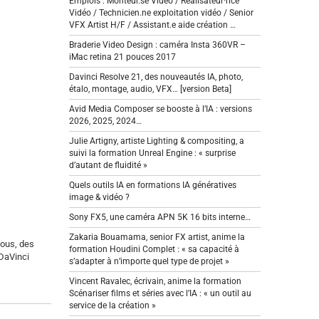
Emplois : Monteur.se Vidéo / Réalisateur·rice
Vidéo / Technicien.ne exploitation vidéo / Senior
VFX Artist H/F / Assistant.e aide création …
Braderie Video Design : caméra Insta 360VR –
iMac retina 21 pouces 2017
Davinci Resolve 21, des nouveautés IA, photo,
étalo, montage, audio, VFX… [version Beta]
Avid Media Composer se booste à l’IA : versions
2026, 2025, 2024…
Julie Artigny, artiste Lighting & compositing, a
suivi la formation Unreal Engine : « surprise
d’autant de fluidité »
Quels outils IA en formations IA génératives
image & vidéo ?
Sony FX5, une caméra APN 5K 16 bits interne…
Zakaria Bouamama, senior FX artist, anime la
vous, des
formation Houdini Complet : « sa capacité à
-DaVinci
s’adapter à n’importe quel type de projet »
Vincent Ravalec, écrivain, anime la formation
Scénariser films et séries avec l’IA : « un outil au
service de la création »