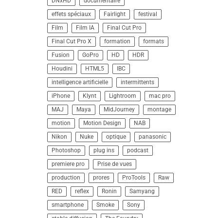
DNxHD
documentaire
effets spéciaux
Fairlight
festival
Film
Film IA
Final Cut Pro
Final Cut Pro X
formation
formats
Fusion
GoPro
HD
HDR
Houdini
HTML5
IBC
intelligence artificielle
intermittents
iPhone
Klynt
Lightroom
mac pro
MAJ
Maya
MidJourney
montage
motion
Motion Design
NAB
Nikon
Nuke
optique
panasonic
Photoshop
plug ins
podcast
premiere pro
Prise de vues
production
prores
ProTools
Raw
RED
reflex
Ronin
Samyang
smartphone
Smoke
Sony