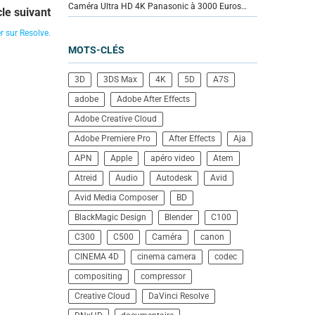
Caméra Ultra HD 4K Panasonic à 3000 Euros…
cle suivant
r sur Resolve.
MOTS-CLÉS
3D
3DS Max
4K
5D
A7S
adobe
Adobe After Effects
Adobe Creative Cloud
Adobe Premiere Pro
After Effects
Aja
APN
Apple
apéro video
Atem
Atreid
Audio
Autodesk
Avid
Avid Media Composer
BD
BlackMagic Design
Blender
C100
C300
C500
Caméra
canon
CINEMA 4D
cinema camera
codec
compositing
compressor
Creative Cloud
DaVinci Resolve