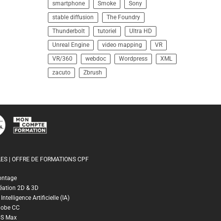
smartphone
Smoke
Sony
stable diffusion
The Foundry
Thunderbolt
tutoriel
Ultra HD
Unreal Engine
video mapping
VR
VR/360
webdoc
Wordpress
XML
zacuto
Zbrush
ES | OFFRE DE FORMATIONS CPF
ontage
éation 2D & 3D
ntelligence Artificielle (IA)
dobe CC
DS Max