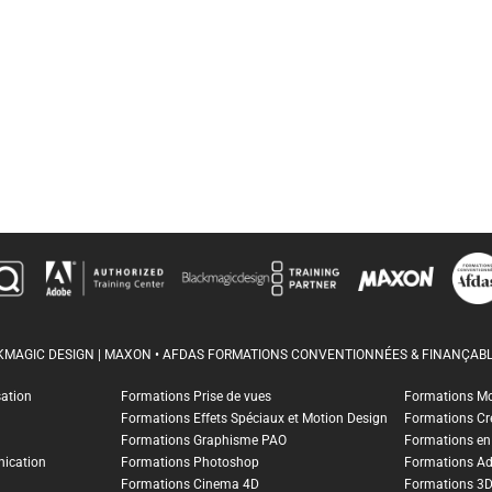
CKMAGIC DESIGN | MAXON • AFDAS FORMATIONS CONVENTIONNÉES & FINANÇABL
sation
Formations Prise de vues
Formations M
Formations Effets Spéciaux et Motion Design
Formations Cr
Formations Graphisme PAO
Formations en I
ication
Formations Photoshop
Formations A
Formations Cinema 4D
Formations 3