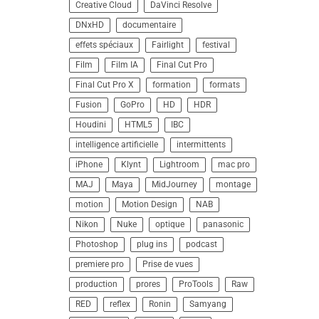
Creative Cloud
DaVinci Resolve
DNxHD
documentaire
effets spéciaux
Fairlight
festival
Film
Film IA
Final Cut Pro
Final Cut Pro X
formation
formats
Fusion
GoPro
HD
HDR
Houdini
HTML5
IBC
intelligence artificielle
intermittents
iPhone
Klynt
Lightroom
mac pro
MAJ
Maya
MidJourney
montage
motion
Motion Design
NAB
Nikon
Nuke
optique
panasonic
Photoshop
plug ins
podcast
premiere pro
Prise de vues
production
prores
ProTools
Raw
RED
reflex
Ronin
Samyang