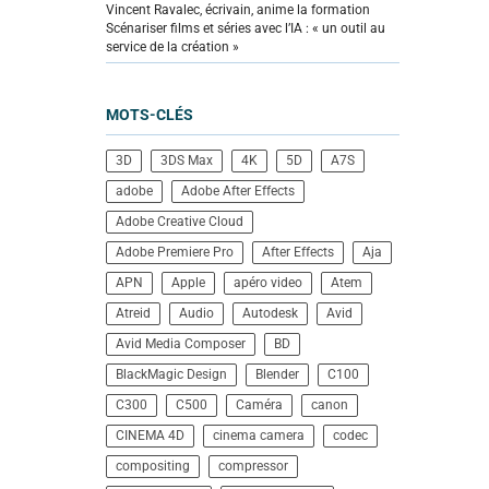
Vincent Ravalec, écrivain, anime la formation
Scénariser films et séries avec l’IA : « un outil au
service de la création »
MOTS-CLÉS
3D
3DS Max
4K
5D
A7S
adobe
Adobe After Effects
Adobe Creative Cloud
Adobe Premiere Pro
After Effects
Aja
APN
Apple
apéro video
Atem
Atreid
Audio
Autodesk
Avid
Avid Media Composer
BD
BlackMagic Design
Blender
C100
C300
C500
Caméra
canon
CINEMA 4D
cinema camera
codec
compositing
compressor