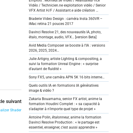
Emplois : Monteur.se Vidéo / Réalisateur·rice
Vidéo / Technicien.ne exploitation vidéo / Senior
VFX Artist H/F / Assistant.e aide création …
Braderie Video Design : caméra Insta 360VR –
iMac retina 21 pouces 2017
Davinci Resolve 21, des nouveautés IA, photo,
étalo, montage, audio, VFX… [version Beta]
Avid Media Composer se booste à l’IA : versions
2026, 2025, 2024…
Julie Artigny, artiste Lighting & compositing, a
suivi la formation Unreal Engine : « surprise
d’autant de fluidité »
Sony FX5, une caméra APN 5K 16 bits interne…
Quels outils IA en formations IA génératives
image & vidéo ?
Zakaria Bouamama, senior FX artist, anime la
cle suivant
formation Houdini Complet : « sa capacité à
s’adapter à n’importe quel type de projet »
malizer Shader
Antoine Polin, étalonneur, anime la formation
Davinci Resolve Production : « le partage est
essentiel, enseigner, c’est aussi apprendre »