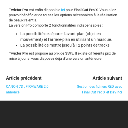
Twixtor Pro
est enfin disponible
ici
pour
Final Cut Pro X
. Vous allez
pouvoir bénéficier de toutes les options nécessaires à la réalisation
de beaux ralentis.
La version Pro comporte 2 fonctionnalités indispensables :
La possibilité de séparer l’avant-plan (objet en
mouvement) et l’arrière-plan en utilisant un masque.
La possibilité de mettre jusqu’à 12 points de tracks.
Twixtor Pro
est proposé au prix de $595. Il existe différents prix de
mise à jour si vous disposez déjà d’une version antérieure.
Article précédent
Article suivant
CANON 7D : FIRMWARE 2.0
Gestion des fichiers RED avec
annoncé
Final Cut Pro X et DaVinci