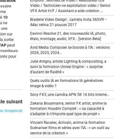
MacBook
Emplois : Monteur.se Vidéo / Réalisateur·rice
Vidéo / Technicien.ne exploitation vidéo / Senior
essaire
VFX Artist H/F / Assistant.e aide création …
ême
té
10
Braderie Video Design : caméra Insta 360VR –
i ne
iMac retina 21 pouces 2017
r une
Davinci Resolve 21, des nouveautés IA, photo,
xion sur
étalo, montage, audio, VFX… [version Beta]
a sortie
TAP
peut
Avid Media Composer se booste à l’IA : versions
 moniteurs
2026, 2025, 2024…
orés pour
Julie Artigny, artiste Lighting & compositing, a
suivi la formation Unreal Engine : « surprise
d’autant de fluidité »
Quels outils IA en formations IA génératives
image & vidéo ?
Sony FX5, une caméra APN 5K 16 bits interne…
cle suivant
Zakaria Bouamama, senior FX artist, anime la
formation Houdini Complet : « sa capacité à
deo Scrapbook
s’adapter à n’importe quel type de projet »
Vincent Ravalec, écrivain, anime la formation
Scénariser films et séries avec l’IA : « un outil au
service de la création »