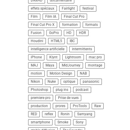
DNxHD
documentaire
effets spéciaux
Fairlight
festival
Film
Film IA
Final Cut Pro
Final Cut Pro X
formation
formats
Fusion
GoPro
HD
HDR
Houdini
HTML5
IBC
intelligence artificielle
intermittents
iPhone
Klynt
Lightroom
mac pro
MAJ
Maya
MidJourney
montage
motion
Motion Design
NAB
Nikon
Nuke
optique
panasonic
Photoshop
plug ins
podcast
premiere pro
Prise de vues
production
prores
ProTools
Raw
RED
reflex
Ronin
Samyang
smartphone
Smoke
Sony