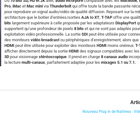
Du
10 bits SD, HD et 2K
avec
audio incorporé
compatible avec les
MacBook
,
Pro
,
iMac
et
Mac mini
via
Thunderbolt
qui offre toute la bande passante néc
pour reproduire un signal audio/vidéo de qualité diffusion.
Reposant sur la m
architecture que le boitier d’entrées/sorties
AJA Io XT
,
T-TAP
offre une quali
bits
largement supérieure à celle proposée par les adaptateurs
DisplayPort
qu
supportent qu’une profondeur de pixels
8 bits
et qui ne sont pas adaptés pou
exploitation vidéo professionnelle. La sortie
SDI
peut être utilisée pour conne
des moniteurs
vidéo broadcast
ou périphériques d’enregistrement, alors que l
HDMI
peut être utilisée pour exploiter des moniteurs
HDMI
moins onéreux.
T-
afficher directement depuis la sortie
HDMI
des signaux compatibles avec les
3D
pour visionnage
stéréoscopique
. Il prend en charge
8 canaux
audio
incorp
la lecture
multi-canaux
, parfaitement adaptée pour les
mixages 5.1 ou 7.1.
Arti
Nouveau Plug in de Nattress : Vi