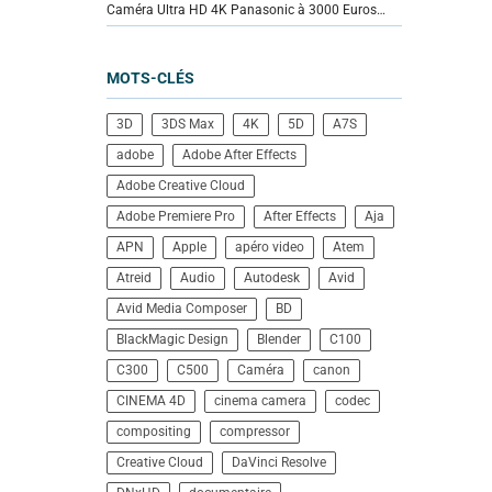
Caméra Ultra HD 4K Panasonic à 3000 Euros…
MOTS-CLÉS
3D
3DS Max
4K
5D
A7S
adobe
Adobe After Effects
Adobe Creative Cloud
Adobe Premiere Pro
After Effects
Aja
APN
Apple
apéro video
Atem
Atreid
Audio
Autodesk
Avid
Avid Media Composer
BD
BlackMagic Design
Blender
C100
C300
C500
Caméra
canon
CINEMA 4D
cinema camera
codec
compositing
compressor
Creative Cloud
DaVinci Resolve