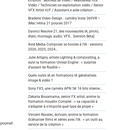
Emplois : Monteur.se Vidéo / Réalisateur·rice
Vidéo / Technicien.ne exploitation vidéo / Senior
VFX Artist H/F / Assistant.e aide création …
Braderie Video Design : caméra Insta 360VR –
iMac retina 21 pouces 2017
Davinci Resolve 21, des nouveautés IA, photo,
étalo, montage, audio, VFX… [version Beta]
Avid Media Composer se booste à l’IA : versions
2026, 2025, 2024…
Julie Artigny, artiste Lighting & compositing, a
suivi la formation Unreal Engine : « surprise
d’autant de fluidité »
Quels outils IA en formations IA génératives
image & vidéo ?
Sony FX5, une caméra APN 5K 16 bits interne…
Zakaria Bouamama, senior FX artist, anime la
formation Houdini Complet : « sa capacité à
s’adapter à n’importe quel type de projet »
Vincent Ravalec, écrivain, anime la formation
Scénariser films et séries avec l’IA : « un outil au
pourrait
service de la création »