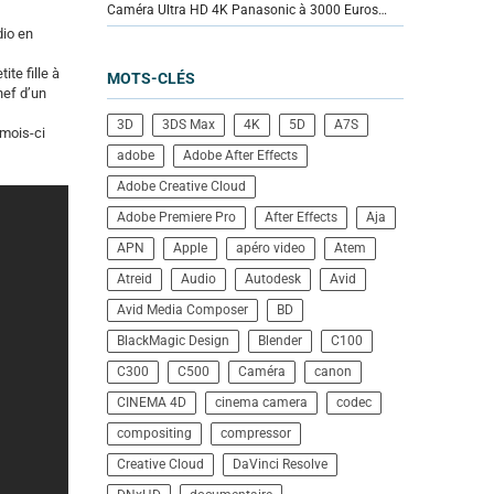
Caméra Ultra HD 4K Panasonic à 3000 Euros…
dio en
ite fille à
MOTS-CLÉS
hef d’un
3D
3DS Max
4K
5D
A7S
 mois-ci
adobe
Adobe After Effects
Adobe Creative Cloud
Adobe Premiere Pro
After Effects
Aja
APN
Apple
apéro video
Atem
Atreid
Audio
Autodesk
Avid
Avid Media Composer
BD
BlackMagic Design
Blender
C100
C300
C500
Caméra
canon
CINEMA 4D
cinema camera
codec
compositing
compressor
Creative Cloud
DaVinci Resolve