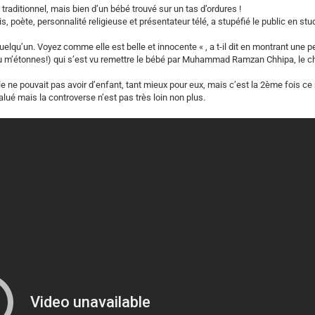
 traditionnel, mais bien d’un bébé trouvé sur un tas d’ordures !
, poète, personnalité religieuse et présentateur télé, a stupéfié le public en stu
 quelqu’un. Voyez comme elle est belle et innocente « , a t-il dit en montrant une pet
 (tu m’étonnes!) qui s’est vu remettre le bébé par Muhammad Ramzan Chhipa, le c
e ne pouvait pas avoir d’enfant, tant mieux pour eux, mais c’est la 2ème fois ce
lué mais la controverse n’est pas très loin non plus.