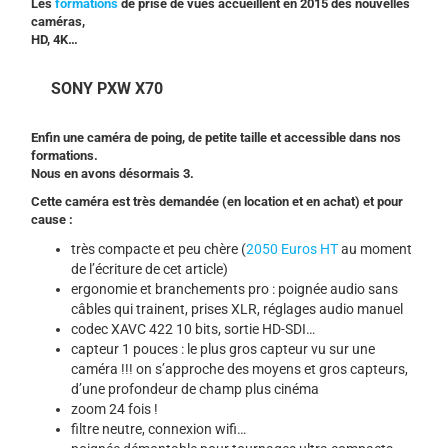
Les
formations
de prise de vues accueillent en 2015 des nouvelles
caméras,
HD, 4K…
SONY PXW X70
Enfin une caméra de poing, de petite taille et accessible dans nos
formations.
Nous en avons désormais 3.
Cette caméra est très demandée (en location et en achat) et pour
cause :
très compacte et peu chère (
2050 Euros HT
au moment
de l’écriture de cet article)
ergonomie et branchements pro : poignée audio sans
câbles qui trainent, prises XLR, réglages audio manuel
codec XAVC 422 10 bits, sortie HD-SDI…
capteur 1 pouces : le plus gros capteur vu sur une
caméra !!! on s’approche des moyens et gros capteurs,
d’une profondeur de champ plus cinéma
zoom 24 fois !
filtre neutre, connexion wifi…