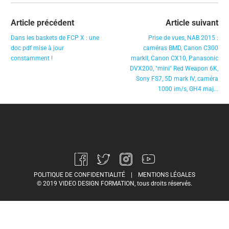
Article précédent
Article suivant
Dans les baskets de FCP X : une
Prise de vues, NAB 2015 :
doc pdf mise à jour
caméras BMD, Canon C300
constamment !
markII, Canon CX10, Panasonic
DVX200, "mini" Red Weapon 6K,
Sony FS7, 5D mark IV, caméra
1000 im/s, GH4 maj...
POLITIQUE DE CONFIDENTIALITÉ
|
MENTIONS LÉGALES
© 2019 VIDEO DESIGN FORMATION, tous droits réservés.