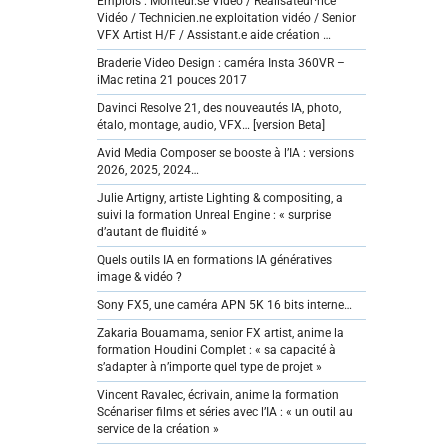
Emplois : Monteur.se Vidéo / Réalisateur·rice
Vidéo / Technicien.ne exploitation vidéo / Senior
VFX Artist H/F / Assistant.e aide création …
Braderie Video Design : caméra Insta 360VR –
iMac retina 21 pouces 2017
Davinci Resolve 21, des nouveautés IA, photo,
étalo, montage, audio, VFX… [version Beta]
Avid Media Composer se booste à l’IA : versions
2026, 2025, 2024…
Julie Artigny, artiste Lighting & compositing, a
suivi la formation Unreal Engine : « surprise
d’autant de fluidité »
Quels outils IA en formations IA génératives
image & vidéo ?
Sony FX5, une caméra APN 5K 16 bits interne…
Zakaria Bouamama, senior FX artist, anime la
formation Houdini Complet : « sa capacité à
s’adapter à n’importe quel type de projet »
Vincent Ravalec, écrivain, anime la formation
Scénariser films et séries avec l’IA : « un outil au
service de la création »