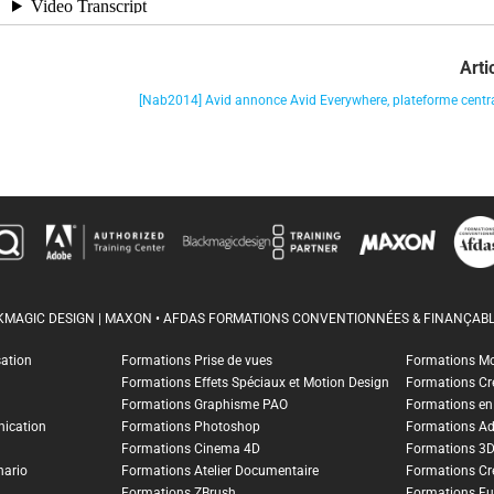
Arti
[Nab2014] Avid annonce Avid Everywhere, plateforme centr
CKMAGIC DESIGN | MAXON • AFDAS FORMATIONS CONVENTIONNÉES & FINANÇABL
sation
Formations Prise de vues
Formations M
Formations Effets Spéciaux et Motion Design
Formations Cr
Formations Graphisme PAO
Formations en I
ication
Formations Photoshop
Formations A
Formations Cinema 4D
Formations 3
nario
Formations Atelier Documentaire
Formations Cr
Formations ZBrush
Formations Fu