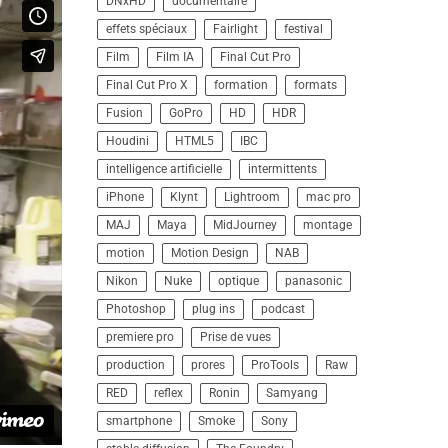
DNxHD
documentaire
effets spéciaux
Fairlight
festival
Film
Film IA
Final Cut Pro
Final Cut Pro X
formation
formats
Fusion
GoPro
HD
HDR
Houdini
HTML5
IBC
intelligence artificielle
intermittents
iPhone
Klynt
Lightroom
mac pro
MAJ
Maya
MidJourney
montage
motion
Motion Design
NAB
Nikon
Nuke
optique
panasonic
Photoshop
plug ins
podcast
premiere pro
Prise de vues
production
prores
ProTools
Raw
RED
reflex
Ronin
Samyang
smartphone
Smoke
Sony