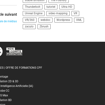
stable diffusion
The Foundry
Thunderbolt
tutoriel
Ultra HD
Unreal Engine
video mapping
VR
cle suivant
VR/360
webdoc
Wordpress
XML
ale de médias
zacuto
Zbrush
ES | OFFRE DE FORMATIONS CPF
ontage
éation 2D & 3D
ntelligence Artificielle (IA)
dobe CC
DS Max
éation BD
sion