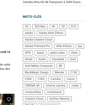
Caméra Ultra HD 4K Panasonic à 3000 Euros…
MOTS-CLÉS
3D
3DS Max
4K
5D
A7S
adobe
Adobe After Effects
Adobe Creative Cloud
Adobe Premiere Pro
After Effects
Aja
credi 16
APN
Apple
apéro video
Atem
Atreid
Audio
Autodesk
Avid
de cette
Avid Media Composer
BD
gées des
BlackMagic Design
Blender
C100
C300
C500
Caméra
canon
CINEMA 4D
cinema camera
codec
compositing
compressor
Creative Cloud
DaVinci Resolve