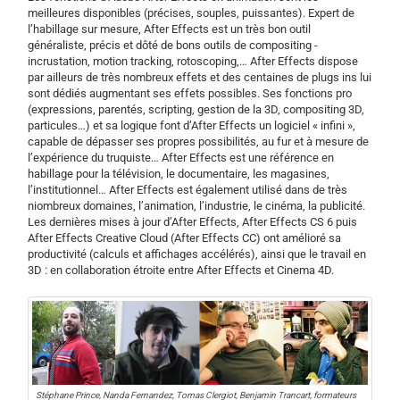
meilleures disponibles (précises, souples, puissantes). Expert de
l’habillage sur mesure, After Effects est un très bon outil
généraliste, précis et dôté de bons outils de compositing -
incrustation, motion tracking, rotoscoping,… After Effects dispose
par ailleurs de très nombreux effets et des centaines de plugs ins lui
sont dédiés augmentant ses effets possibles. Ses fonctions pro
(expressions, parentés, scripting, gestion de la 3D, compositing 3D,
particules…) et sa logique font d’After Effects un logiciel « infini »,
capable de dépasser ses propres possibilités, au fur et à mesure de
l’expérience du truquiste… After Effects est une référence en
habillage pour la télévision, le documentaire, les magasines,
l’institutionnel… After Effects est également utilisé dans de très
niombreux domaines, l’animation, l’industrie, le cinéma, la publicité.
Les dernières mises à jour d’After Effects, After Effects CS 6 puis
After Effects Creative Cloud (After Effects CC) ont amélioré sa
productivité (calculs et affichages accélérés), ainsi que le travail en
3D : en collaboration étroite entre After Effects et Cinema 4D.
Stéphane Prince, Nanda Fernandez, Tomas Clergiot, Benjamin Trancart, formateurs