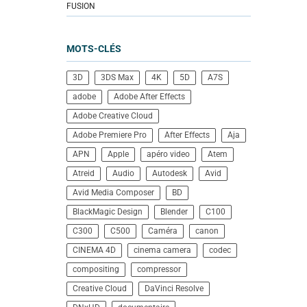
FUSION
MOTS-CLÉS
3D
3DS Max
4K
5D
A7S
adobe
Adobe After Effects
Adobe Creative Cloud
Adobe Premiere Pro
After Effects
Aja
APN
Apple
apéro video
Atem
Atreid
Audio
Autodesk
Avid
Avid Media Composer
BD
BlackMagic Design
Blender
C100
C300
C500
Caméra
canon
CINEMA 4D
cinema camera
codec
compositing
compressor
Creative Cloud
DaVinci Resolve