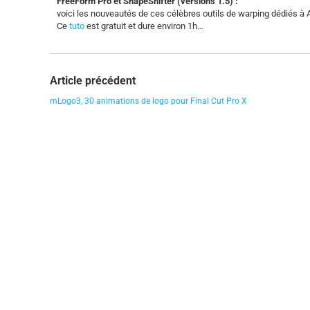
FreeForm Pro et ShapeShifter (versions 1.5) :
voici les nouveautés de ces célèbres outils de warping dédiés à A
Ce
tuto
est gratuit et dure environ 1h…
Article précédent
mLogo3, 30 animations de logo pour Final Cut Pro X