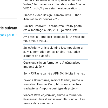
Emplois : Monteur.se Vidéo / Réalisateur·rice
Vidéo / Technicien.ne exploitation vidéo / Senior
VFX Artist H/F / Assistant.e aide création …
Braderie Video Design : caméra Insta 360VR –
iMac retina 21 pouces 2017
Davinci Resolve 21, des nouveautés IA, photo,
cle suivant
étalo, montage, audio, VFX… [version Beta]
iques, par RED
Avid Media Composer se booste à l’IA : versions
2026, 2025, 2024…
Julie Artigny, artiste Lighting & compositing, a
suivi la formation Unreal Engine : « surprise
d’autant de fluidité »
Quels outils IA en formations IA génératives
image & vidéo ?
Sony FX5, une caméra APN 5K 16 bits interne…
Zakaria Bouamama, senior FX artist, anime la
formation Houdini Complet : « sa capacité à
s’adapter à n’importe quel type de projet »
Vincent Ravalec, écrivain, anime la formation
Scénariser films et séries avec l’IA : « un outil au
service de la création »