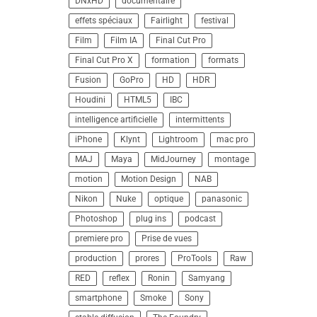
DNxHD
documentaire
effets spéciaux
Fairlight
festival
Film
Film IA
Final Cut Pro
Final Cut Pro X
formation
formats
Fusion
GoPro
HD
HDR
Houdini
HTML5
IBC
intelligence artificielle
intermittents
iPhone
Klynt
Lightroom
mac pro
MAJ
Maya
MidJourney
montage
motion
Motion Design
NAB
Nikon
Nuke
optique
panasonic
Photoshop
plug ins
podcast
premiere pro
Prise de vues
production
prores
ProTools
Raw
RED
reflex
Ronin
Samyang
smartphone
Smoke
Sony