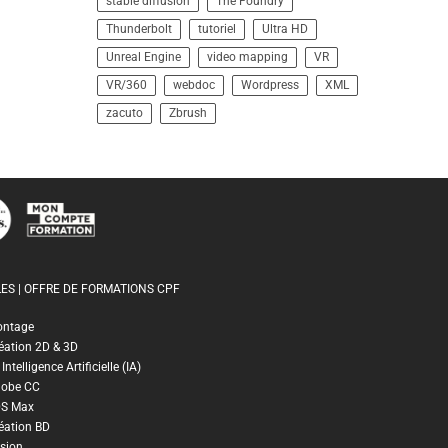
stable diffusion
The Foundry
Thunderbolt
tutoriel
Ultra HD
Unreal Engine
video mapping
VR
VR/360
webdoc
Wordpress
XML
zacuto
Zbrush
ES | OFFRE DE FORMATIONS CPF
ontage
éation 2D & 3D
ntelligence Artificielle (IA)
dobe CC
DS Max
éation BD
sion