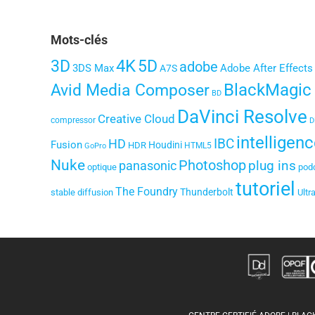
Mots-clés
3D
4K
5D
adobe
3DS Max
Adobe After Effects
A7S
BlackMagic
Avid Media Composer
BD
DaVinci Resolve
Creative Cloud
compressor
D
intelligenc
IBC
HD
Fusion
Houdini
HDR
HTML5
GoPro
Nuke
Photoshop
plug ins
panasonic
optique
pod
tutoriel
The Foundry
Thunderbolt
stable diffusion
Ultr