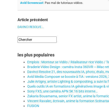
Avid Screencast
Pas mal de tutoriaux vidéos.
Article précédent
DAVINCI RESOLVE...
les plus populaires
Emplois : Monteur.se Vidéo / Réalisateur·rice Vidéo / T
Braderie Video Design : caméra Insta 360VR – iMac re
Davinci Resolve 21, des nouveautés IA, photo, étalo, m
Avid Media Composer se booste à l’IA : versions 2026,
Julie Artigny, artiste Lighting & compositing, a suivi la
Quels outils IA en formations IA génératives image & v
Sony FX5, une caméra APN 5K 16 bits interne…
Zakaria Bouamama, senior FX artist, anime la formation
Vincent Ravalec, écrivain, anime la formation Scénariser f
FUSION