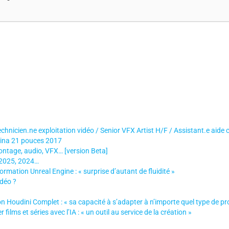
echnicien.ne exploitation vidéo / Senior VFX Artist H/F / Assistant.e aide 
tina 21 pouces 2017
ontage, audio, VFX… [version Beta]
 2025, 2024…
 formation Unreal Engine : « surprise d’autant de fluidité »
idéo ?
 Houdini Complet : « sa capacité à s’adapter à n’importe quel type de pro
ilms et séries avec l’IA : « un outil au service de la création »