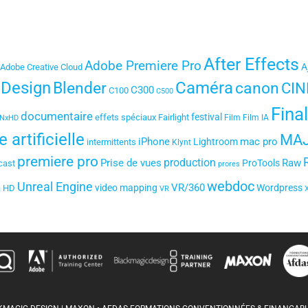
After Effects
Adobe Premiere Pro
A
Adobe Creative Cloud
 Design
Blender
Caméra
canon
CIN
C300
C100
C500
Fina
documentaire
festival
effets spéciaux
Fairlight
Film
Film IA
NxHD
e artificielle
MA
iPhone
mac pro
Lightroom
intermittents
Klynt
premiere pro
production
Prise de vues
Raw
ProTools
cast
prores
webdoc
Unreal Engine
VR/360
video mapping
Wordpress
a HD
VR