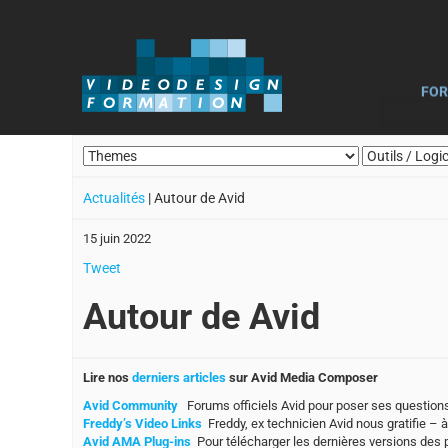
FOR
Actualités
| Autour de Avid
15 juin 2022
Tweet
Autour de Avid
Lire nos
derniers articles
sur Avid Media Composer
Avid Community
Forums officiels Avid pour poser ses question
Freddy’s Video Links
Freddy, ex technicien Avid nous gratifie – 
Avid AMA Plug-ins
Pour télécharger les dernières versions des