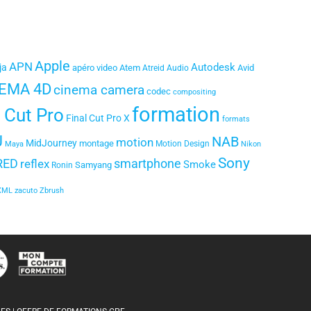
Apple
APN
Autodesk
ja
apéro video
Atem
Avid
Atreid
Audio
EMA 4D
cinema camera
codec
compositing
formation
l Cut Pro
Final Cut Pro X
formats
J
NAB
motion
MidJourney
montage
Motion Design
Maya
Nikon
Sony
smartphone
RED
reflex
Smoke
Samyang
Ronin
XML
zacuto
Zbrush