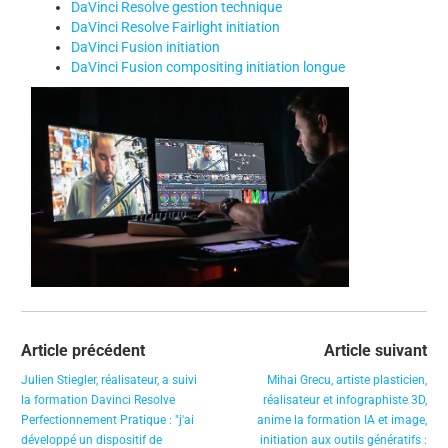
DaVinci Resolve gestion technique
DaVinci Resolve Fairlight initiation
DaVinci Fusion initiation
DaVinci Fusion compositing initiation longue
Article précédent
Article suivant
Julien Stiegler, réalisateur, a suivi
Mihai Grecu, artiste plasticien,
la formation Davinci Resolve
réalisateur et infographiste 3D,
Perfectionnement Pratique : "j'ai
anime la formation IA et image,
développé un dispositif de
initiation aux outils génératifs :