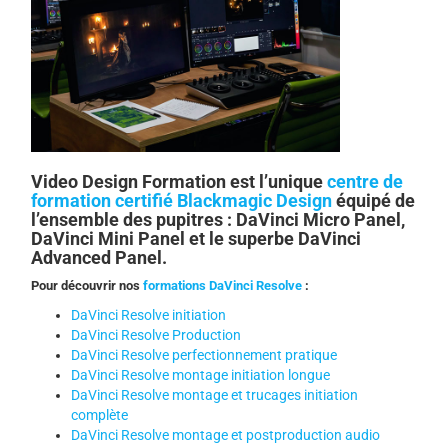
Video Design Formation est l’unique
centre de
formation certifié Blackmagic Design
équipé de
l’ensemble des pupitres : DaVinci Micro Panel,
DaVinci Mini Panel et le superbe DaVinci
Advanced Panel.
Pour découvrir nos
formations DaVinci Resolve
:
DaVinci Resolve initiation
DaVinci Resolve Production
DaVinci Resolve perfectionnement pratique
DaVinci Resolve montage initiation longue
DaVinci Resolve montage et trucages initiation
complète
DaVinci Resolve montage et postproduction audio