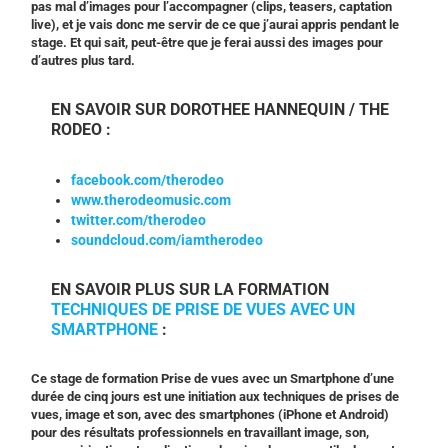
pas mal d’images pour l’accompagner (clips, teasers, captation
live), et je vais donc me servir de ce que j’aurai appris pendant le
stage. Et qui sait, peut-être que je ferai aussi des images pour
d’autres plus tard.
EN SAVOIR SUR DOROTHEE HANNEQUIN / THE
RODEO :
facebook.com/therodeo
www.therodeomusic.com
twitter.com/therodeo
soundcloud.com/iamtherodeo
EN SAVOIR PLUS SUR LA FORMATION
TECHNIQUES DE PRISE DE VUES AVEC UN
SMARTPHONE
:
Ce stage de formation Prise de vues avec un Smartphone d’une
durée de cinq jours est une initiation aux techniques de prises de
vues, image et son, avec des smartphones (iPhone et Android)
pour des résultats professionnels en travaillant image, son,