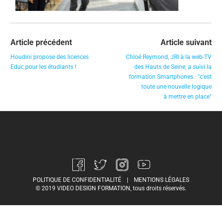
Article précédent
Article suivant
Houdini propose des licences
Chloé Reymond, JRI à la web-TV
Educ pour les étudiants !
des Hauts de Seine, a suivi la
formation Smartphones : "c'est
toute une nouvelle logique
à mettre en place"
POLITIQUE DE CONFIDENTIALITÉ
|
MENTIONS LÉGALES
© 2019 VIDEO DESIGN FORMATION, tous droits réservés.